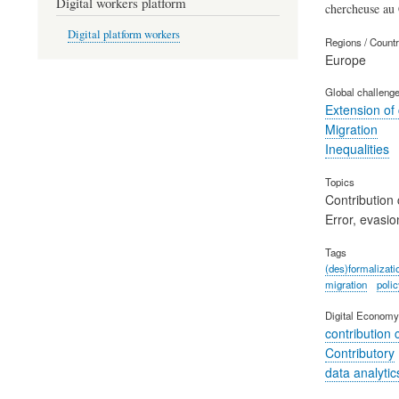
Digital workers platform
chercheuse a
Digital platform workers
Regions / Count
Europe
Global challeng
Extension of
Migration
Inequalities
Topics
Contribution 
Error, evasio
Tags
(des)formalizati
migration
poli
Digital Economy
contribution c
Contributory
data analytic