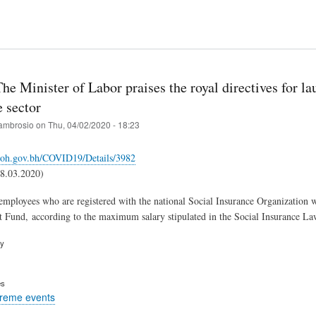
he Minister of Labor praises the royal directives for l
e sector
ambrosio
on
Thu, 04/02/2020 - 18:23
oh.gov.bh/COVID19/Details/3982
8.03.2020)
 employees who are registered with the national Social Insurance Organization w
t Fund,
according to the maximum salary stipulated in the Social Insurance Law
ry
es
treme events