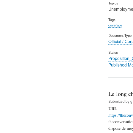
Topics
Unemployme
Tags
coverage
Document Type
Official / Cor
Status
Proposition
Published M
Le long ch
Submitted by
g
URL
https://thecon
theconversatio
dispose de moy