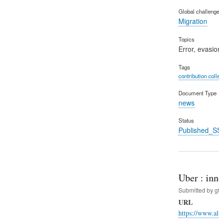
Global challeng
Migration
Topics
Error, evasio
Tags
contribution coll
Document Type
news
Status
Published_S
Uber : in
Submitted by
g
URL
https://www.al