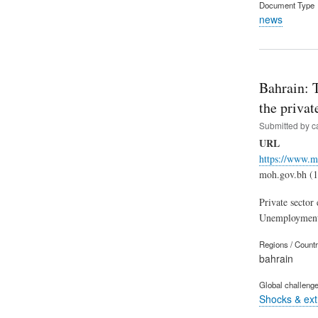
Document Type
news
Bahrain: T
the privat
Submitted by
c
URL
https://www.m
moh.gov.bh (1
Private sector
Unemploymen
Regions / Count
bahrain
Global challeng
Shocks & ex