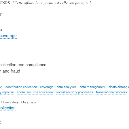
u CNRS.
"Cette affaire hors norme est celle qui présente l
ry
es
 coverage
collection and compliance
n and fraud
on
contribution collection
coverage
data analytics
data management
death abroad 
cy reponse
social security education
social security processes
transnational workers
 Observatory : Only Tags
ollection
s