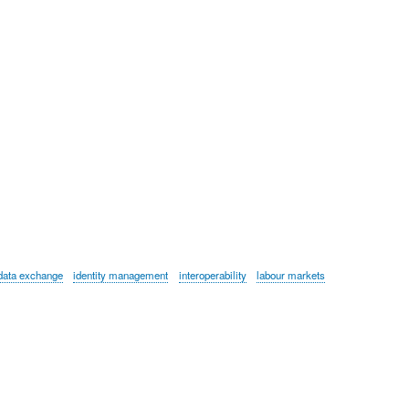
data exchange
identity management
interoperability
labour markets