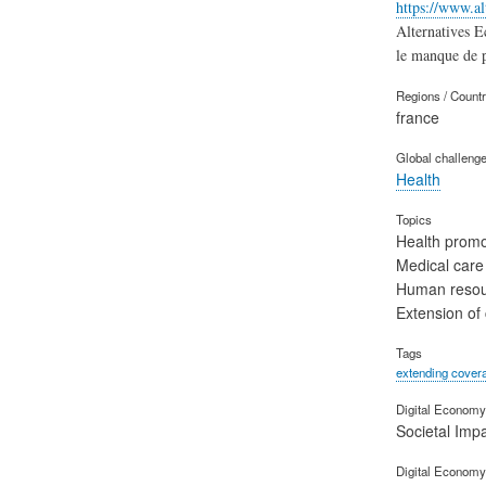
https://www.a
Alternatives E
le manque de p
Regions / Count
france
Global challeng
Health
Topics
Health promo
Medical care
Human reso
Extension of
Tags
extending cover
Digital Economy 
Societal Imp
Digital Economy