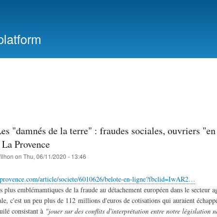
Skip
to
main
platform
content
Les "damnés de la terre" : fraudes sociales, ouvriers "en 
| La Provence
filhon
on
Thu, 06/11/2020 - 13:46
aprovence.com/article/societe/6010626/belote-en-ligne?fbclid=IwAR2…
es plus emblémamtiques de la fraude au détachement européen dans le secteur agr
e, c'est un peu plus de 112 millions d'euros de cotisations qui auraient échappé
uilé consistant à
"jouer sur des conflits d'interprétation entre notre législation