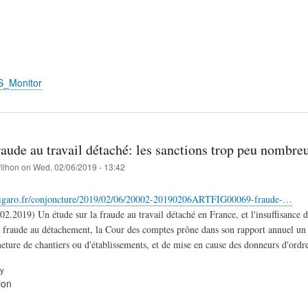
S_Monitor
aude au travail détaché: les sanctions trop peu nombreu
filhon
on
Wed, 02/06/2019 - 13:42
figaro.fr/conjoncture/2019/02/06/20002-20190206ARTFIG00069-fraude-…
02.2019) Un étude sur la fraude au travail détaché en France, et l'insuffisance 
la fraude au détachement, la Cour des comptes prône dans son rapport annuel un
eture de chantiers ou d'établissements, et de mise en cause des donneurs d'ordr
ry
ion