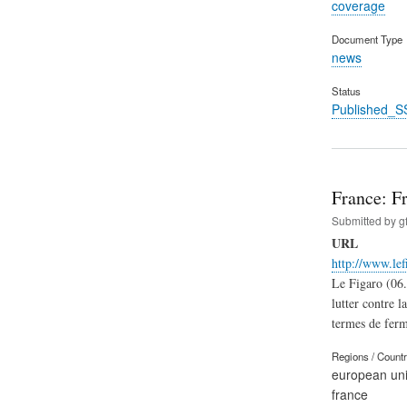
coverage
Document Type
news
Status
Published_S
France: Fr
Submitted by
g
URL
http://www.le
Le Figaro (06.
lutter contre 
termes de ferm
Regions / Count
european un
france