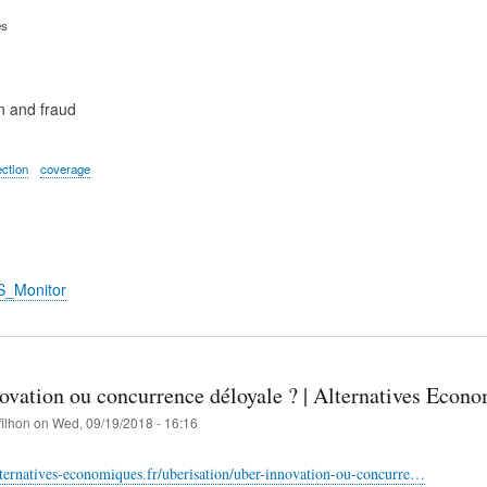
es
n and fraud
ection
coverage
S_Monitor
novation ou concurrence déloyale ? | Alternatives Econ
filhon
on
Wed, 09/19/2018 - 16:16
ternatives-economiques.fr/uberisation/uber-innovation-ou-concurre…