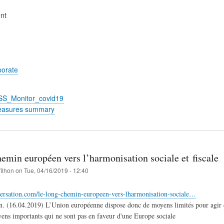
nt
porate
_SS_Monitor_covid19
easures summary
emin européen vers l’harmonisation sociale et fiscale
filhon
on
Tue, 04/16/2019 - 12:40
versation.com/le-long-chemin-europeen-vers-lharmonisation-sociale…
n. (16.04.2019) L’Union européenne dispose donc de moyens limités pour agir da
ens importants qui ne sont pas en faveur d'une Europe sociale