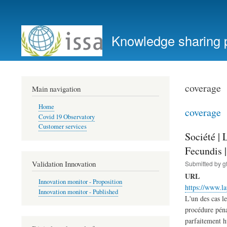
User
account
Knowledge sharing 
menu
coverage
Main navigation
Home
coverage
Covid 19 Observatory
Customer services
Société | 
Fecundis 
Validation Innovation
Submitted by
g
URL
Innovation monitor - Proposition
https://www.l
Innovation monitor - Published
L'un des cas l
procédure pénal
parfaitement h