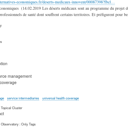
lternatives-economiques.fr/deserts-medicaux-innovent/00087398?fbcl…
conomiques (14.02.2019 Les déserts médicaux sont au programme du projet de loi 
rofessionnels de santé dont souffrent certains territoires. Et préfigurent pour
ry
es
tion
urce management
 coverage
age
service intermediaries
universal health coverage
Topical Cluster
act
 Observatory : Only Tags