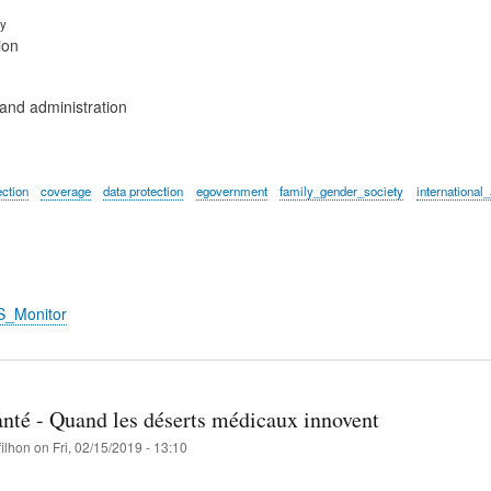
ry
ion
nd administration
ection
coverage
data protection
egovernment
family_gender_society
international
S_Monitor
anté - Quand les déserts médicaux innovent
filhon
on
Fri, 02/15/2019 - 13:10