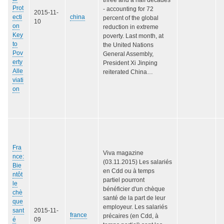
Prot
- accounting for 72
2015-11-
ecti
china
percent of the global
10
on
reduction in extreme
Key
poverty. Last month, at
to
the United Nations
Pov
General Assembly,
erty
President Xi Jinping
Alle
reiterated China…
viati
on
Fra
Viva magazine
nce:
(03.11.2015) Les salariés
Bie
en Cdd ou à temps
ntôt
partiel pourront
le
bénéficier d'un chèque
chè
santé de la part de leur
que
employeur. Les salariés
sant
2015-11-
france
précaires (en Cdd, à
é
09