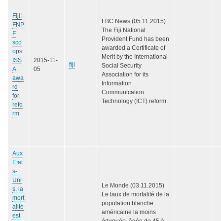
Fiji:
FBC News (05.11.2015)
FNP
The Fiji National
F
Provident Fund has been
sco
awarded a Certificate of
ops
Merit by the International
ISS
2015-11-
fiji
Social Security
A
05
Association for its
awa
Information
rd
Communication
for
Technology (ICT) reform.
refo
rm
Aux
Etat
s-
Uni
Le Monde (03.11.2015)
s, la
Le taux de mortalité de la
mort
population blanche
alité
américaine la moins
est
éduquée, âgée de 45 à