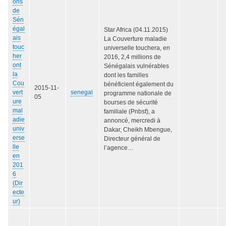
ons
de
Sén
égal
Star Africa (04.11.2015)
ais
La Couverture maladie
touc
universelle touchera, en
her
2016, 2,4 millions de
ont
Sénégalais vulnérables
la
dont les familles
Cou
bénéficient également du
2015-11-
vert
senegal
programme nationale de
05
ure
bourses de sécurité
mal
familiale (Pnbsf), a
adie
annoncé, mercredi à
univ
Dakar, Cheikh Mbengue,
erse
Directeur général de
lle
l’agence…
en
201
6
(Dir
ecte
ur)