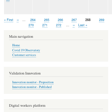
First
« First
Previous
‹‹
…
Page
264
Page
265
Page
266
Page
267
Page
268
Page
269
Pagination
page
page
Page
270
Page
271
Page
272
…
Next
››
Last
Last »
page
page
Main navigation
Home
Covid 19 Observatory
Customer services
Validation Innovation
Innovation monitor - Proposition
Innovation monitor - Published
Digital workers platform