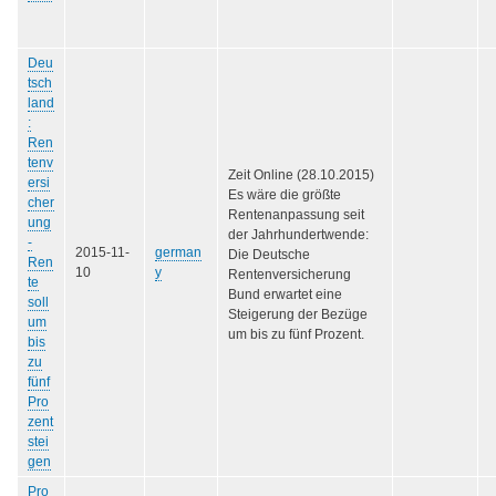
Deu
tsch
land
:
Ren
tenv
Zeit Online (28.10.2015)
ersi
Es wäre die größte
cher
Rentenanpassung seit
ung
der Jahrhundertwende:
-
2015-11-
german
Die Deutsche
Ren
10
y
Rentenversicherung
te
Bund erwartet eine
soll
Steigerung der Bezüge
um
um bis zu fünf Prozent.
bis
zu
fünf
Pro
zent
stei
gen
Pro