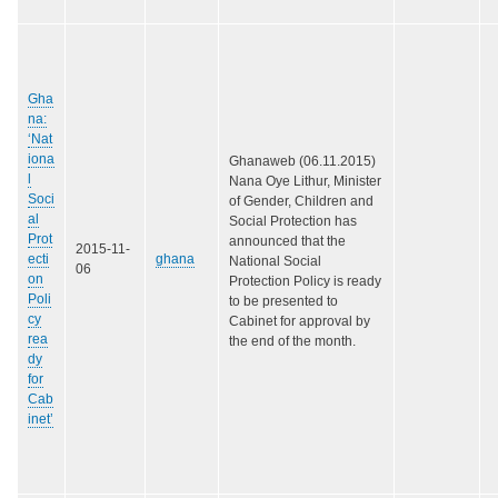
Gha
na:
‘Nat
iona
Ghanaweb (06.11.2015)
l
Nana Oye Lithur, Minister
Soci
of Gender, Children and
al
Social Protection has
Prot
announced that the
2015-11-
ecti
ghana
National Social
06
on
Protection Policy is ready
Poli
to be presented to
cy
Cabinet for approval by
rea
the end of the month.
dy
for
Cab
inet’