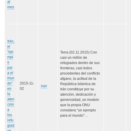
al
mes
Irán,
el
"eje
Terra (02.11.2015) Con
mpl
casi un millón de
o
refugiados dentro de sus
par
fronteras, casi todos
a el
procedentes del conflicto
mun
afgano, la actitud de la
do"
2015-11-
República Islámica de
iran
en
02
Irán constituye por su
la
atención, dedicación y
aten
generosidad, un modelo
ción
que la propia ONU
a
considera "un ejemplo
los
para el mundo"…
refu
giad
os