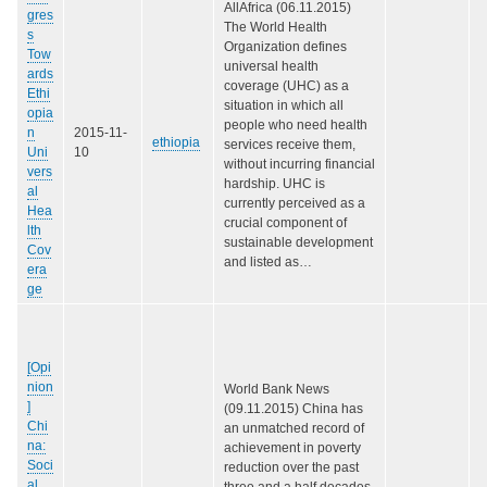
AllAfrica (06.11.2015)
gres
The World Health
s
Organization defines
Tow
universal health
ards
coverage (UHC) as a
Ethi
situation in which all
opia
people who need health
n
2015-11-
ethiopia
services receive them,
Uni
10
without incurring financial
vers
hardship. UHC is
al
currently perceived as a
Hea
crucial component of
lth
sustainable development
Cov
and listed as…
era
ge
[Opi
nion
World Bank News
]
(09.11.2015) China has
Chi
an unmatched record of
na:
achievement in poverty
Soci
reduction over the past
al
three and a half decades