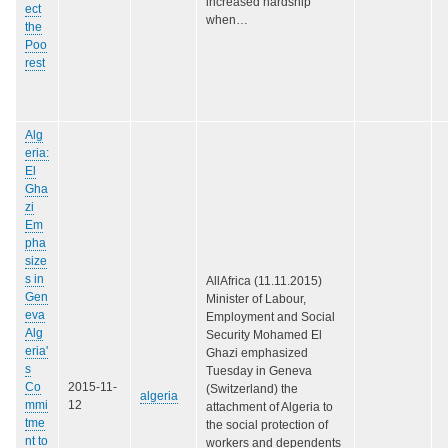
increased hardship
ect
when…
the
Poo
rest
Alg
eria:
El
Gha
zi
Em
pha
size
s in
AllAfrica (11.11.2015)
Gen
Minister of Labour,
eva
Employment and Social
Alg
Security Mohamed El
eria'
Ghazi emphasized
s
Tuesday in Geneva
Co
2015-11-
(Switzerland) the
algeria
mmi
12
attachment of Algeria to
tme
the social protection of
nt to
workers and dependents