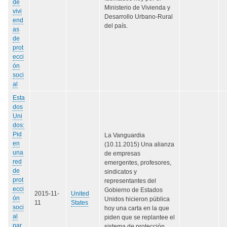
de
Ministerio de Vivienda y
vivi
Desarrollo Urbano-Rural
end
del país.
as
de
prot
ecci
ón
soci
al
Esta
dos
Uni
dos:
Pid
La Vanguardia
en
(10.11.2015) Una alianza
una
de empresas
red
emergentes, profesores,
de
sindicatos y
prot
representantes del
ecci
Gobierno de Estados
2015-11-
United
ón
Unidos hicieron pública
11
States
soci
hoy una carta en la que
al
piden que se replantee el
par
sistema de protección