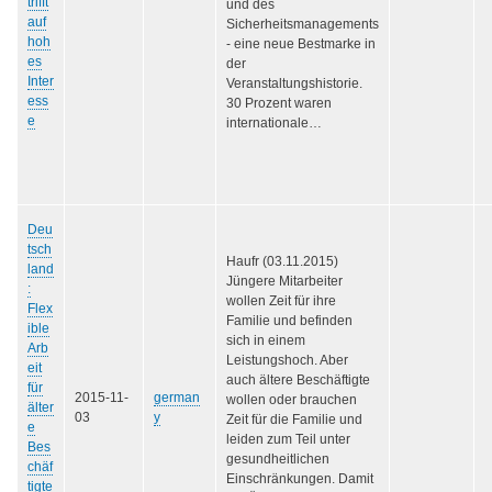
trifft
und des
auf
Sicherheitsmanagements
hoh
- eine neue Bestmarke in
es
der
Inter
Veranstaltungshistorie.
ess
30 Prozent waren
e
internationale…
Deu
tsch
Haufr (03.11.2015)
land
Jüngere Mitarbeiter
:
wollen Zeit für ihre
Flex
Familie und befinden
ible
sich in einem
Arb
Leistungshoch. Aber
eit
auch ältere Beschäftigte
für
2015-11-
german
wollen oder brauchen
älter
03
y
Zeit für die Familie und
e
leiden zum Teil unter
Bes
gesundheitlichen
chäf
Einschränkungen. Damit
tigte