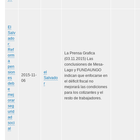
El
Salv
ado
r:
Ref
La Prensa Grafica
orm
(03.11.2015) Las
a
conclusiones de Mesa-
pen
Lago y FUNDAUNGO
sion
el
2015-11-
indican que enfocarse en
es
Salvado
06
el déficit fiscal no
deb
r
mejorará las condiciones
e
para los cotizantes y el
mej
resto de trabajadores.
orar
seg
urid
ad
soci
al