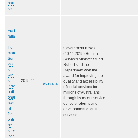
hau
sse
Aust
ralia
:
Hu
Government News
man
(10.11.2015) Human
Ser
Services Minister Stuart
vice
Robert said the
s
Department won the
win
award for improving the
s
2015-11-
quality and accessibility
australia
inter
11
of social services for
nati
millions of Australians
onal
through its recent service
awa
delivery reforms and
rd
development of online
for
services.
onli
ne
serv
ices