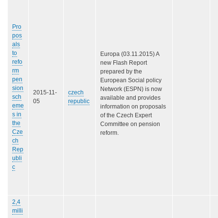
Pro
pos
als
to
Europa (03.11.2015) A
refo
new Flash Report
rm
prepared by the
pen
European Social policy
sion
Network (ESPN) is now
2015-11-
czech
sch
available and provides
05
republic
eme
information on proposals
s in
of the Czech Expert
the
Committee on pension
Cze
reform.
ch
Rep
ubli
c
2,4
milli