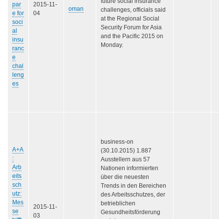
future social insurance
par
2015-11-
oman
challenges, officials said
e for
04
at the Regional Social
soci
Security Forum for Asia
al
and the Pacific 2015 on
insu
Monday.
ranc
e
chal
leng
es
business-on
A+A
(30.10.2015) 1.887
:
Ausstellern aus 57
Arb
Nationen informierten
eits
über die neuesten
sch
Trends in den Bereichen
utz:
des Arbeitsschutzes, der
Mes
betrieblichen
2015-11-
se
Gesundheitsförderung
03