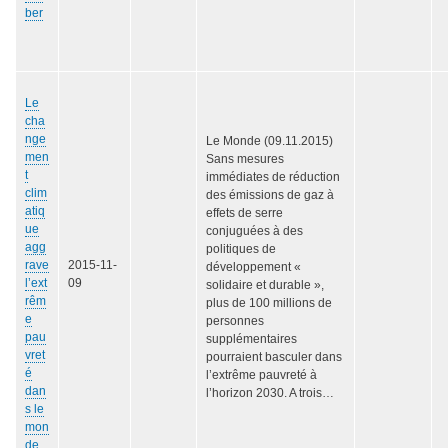
ber
Le
cha
nge
Le Monde (09.11.2015)
men
Sans mesures
t
immédiates de réduction
clim
des émissions de gaz à
atiq
effets de serre
ue
conjuguées à des
agg
politiques de
rave
2015-11-
développement «
l’ext
09
solidaire et durable »,
rêm
plus de 100 millions de
e
personnes
pau
supplémentaires
vret
pourraient basculer dans
é
l’extrême pauvreté à
dan
l’horizon 2030. A trois…
s le
mon
de