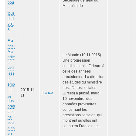
Secrétaire général du
pou
Ministère de…
r
tous
d’ici
201
8
Fra
nce:
Mal
Le Monde (10.11.2015)
adie
Une progression
,
sensiblement inférieure à
vieil
celle des années
less
précédentes. La direction
e,
des études du ministère
emp
des affaires sociales
loi
2015-11-
france
(Drees) a publié, mardi
…
11
10 novembre, des
des
données provisoires
pres
concernant les
tatio
prestations sociales, qui
ns
montrent qu’elles ont
soci
connu en France une…
ales
en