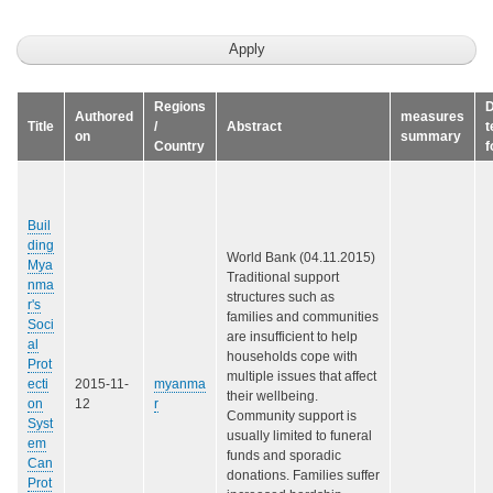
Regions
D
Authored
measures
Title
/
Abstract
t
on
summary
Country
f
Buil
ding
World Bank (04.11.2015)
Mya
Traditional support
nma
structures such as
r's
families and communities
Soci
are insufficient to help
al
households cope with
Prot
multiple issues that affect
ecti
2015-11-
myanma
their wellbeing.
on
12
r
Community support is
Syst
usually limited to funeral
em
funds and sporadic
Can
donations. Families suffer
Prot