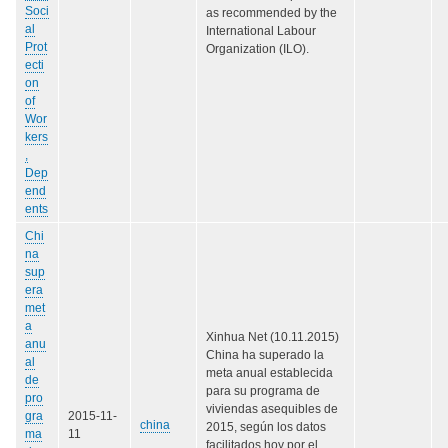
Soci
as recommended by the
al
International Labour
Prot
Organization (ILO).
ecti
on
of
Wor
kers
,
Dep
end
ents
Chi
na
sup
era
met
a
Xinhua Net (10.11.2015)
anu
China ha superado la
al
meta anual establecida
de
para su programa de
pro
viviendas asequibles de
gra
2015-11-
china
2015, según los datos
ma
11
facilitados hoy por el