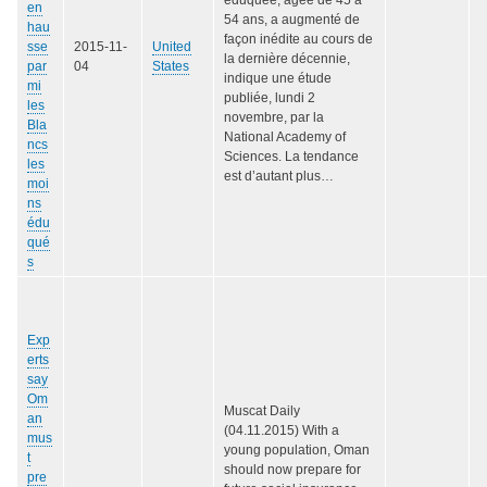
en
54 ans, a augmenté de
hau
façon inédite au cours de
sse
2015-11-
United
la dernière décennie,
par
04
States
indique une étude
mi
publiée, lundi 2
les
novembre, par la
Bla
National Academy of
ncs
Sciences. La tendance
les
est d’autant plus…
moi
ns
édu
qué
s
Exp
erts
say
Om
Muscat Daily
an
(04.11.2015) With a
mus
young population, Oman
t
should now prepare for
pre