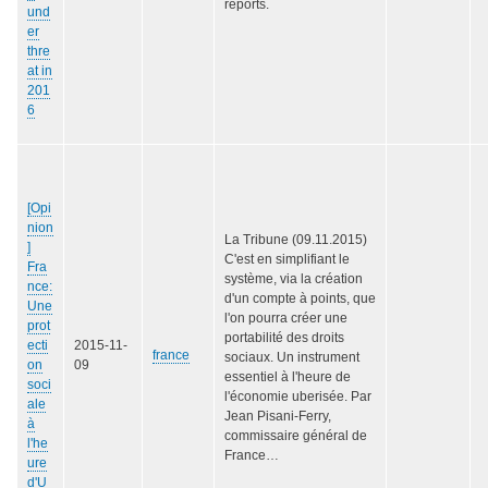
reports.
und
er
thre
at in
201
6
[Opi
nion
La Tribune (09.11.2015)
]
C'est en simplifiant le
Fra
système, via la création
nce:
d'un compte à points, que
Une
l'on pourra créer une
prot
portabilité des droits
ecti
2015-11-
france
sociaux. Un instrument
on
09
essentiel à l'heure de
soci
l'économie uberisée. Par
ale
Jean Pisani-Ferry,
à
commissaire général de
l'he
France…
ure
d'U