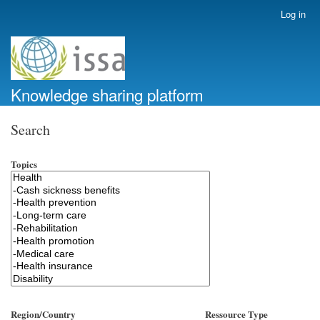
Skip
Log in
User
to
account
main
menu
content
Knowledge sharing platform
Search
Topics
Region/Country
Ressource Type