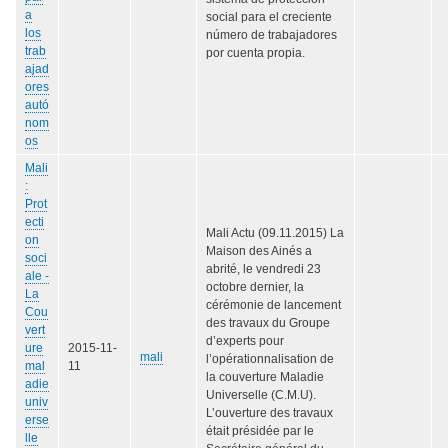
a
social para el creciente
los
número de trabajadores
trab
por cuenta propia.
ajad
ores
autó
nom
os
Mali
:
Prot
ecti
Mali Actu (09.11.2015) La
on
Maison des Ainés a
soci
abrité, le vendredi 23
ale -
octobre dernier, la
La
cérémonie de lancement
Cou
des travaux du Groupe
vert
d’experts pour
ure
2015-11-
mali
l’opérationnalisation de
mal
11
la couverture Maladie
adie
Universelle (C.M.U).
univ
L’ouverture des travaux
erse
était présidée par le
lle