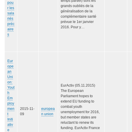
temps partiel) sont les
pou
grands oubliés de la
r les
généralisation de la
sala
complémentaire santé
riés
prévue le 1er janvier
préc
2016. Pour y…
aire
s
Eur
ope
an
Uni
on:
EurActiv (05.11.2015)
Yout
The European
h
Parliament hopes to
Em
extend EU funding to
ploy
combat youth
men
2015-11-
europea
unemployment for 2016,
t
09
n union
but member states are
Initi
reluctant to renew its
ativ
funding. EurActiv France
e