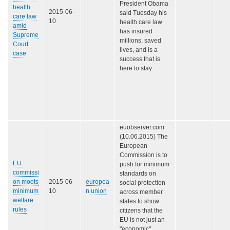
President Obama
health
2015-06-
said Tuesday his
care law
10
health care law
amid
has insured
Supreme
millions, saved
Court
lives, and is a
case
success that is
here to stay.
euobserver.com
(10.06.2015) The
European
Commission is to
EU
push for minimum
commissi
standards on
on moots
2015-06-
europea
social protection
minimum
10
n union
across member
welfare
states to show
rules
citizens that the
EU is not just an
"economic"