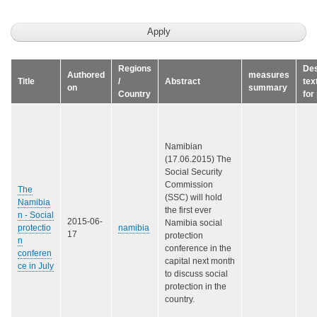
Regions
Des
Authored
measures
Title
/
Abstract
tex
on
summary
Country
for
Namibian
(17.06.2015) The
Social Security
Commission
The
(SSC) will hold
Namibia
the first ever
n - Social
2015-06-
Namibia social
protectio
namibia
17
protection
n
conference in the
conferen
capital next month
ce in July
to discuss social
protection in the
country.