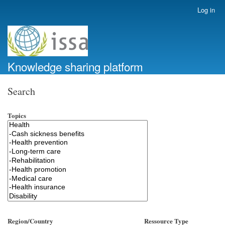
Skip
Log in
User
to
account
main
menu
content
Knowledge sharing platform
Search
Topics
Region/Country
Ressource Type