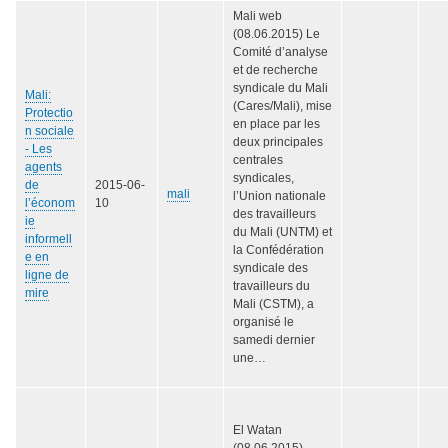
Mali web
(08.06.2015) Le
Comité d’analyse
et de recherche
syndicale du Mali
Mali:
(Cares/Mali), mise
Protectio
en place par les
n sociale
deux principales
- Les
centrales
agents
syndicales,
de
2015-06-
mali
l’Union nationale
l’économ
10
des travailleurs
ie
du Mali (UNTM) et
informell
la Confédération
e en
syndicale des
ligne de
travailleurs du
mire
Mali (CSTM), a
organisé le
samedi dernier
une…
El Watan
(08.06.2015)