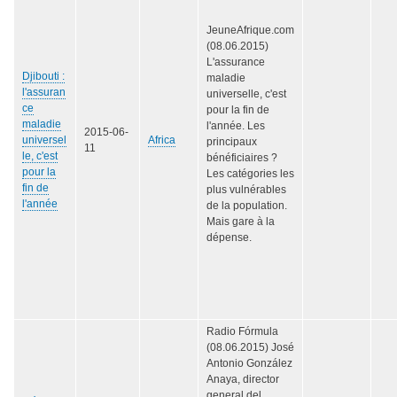
JeuneAfrique.com
(08.06.2015)
L'assurance
Djibouti :
maladie
l'assuran
universelle, c'est
ce
pour la fin de
maladie
l'année. Les
2015-06-
universel
Africa
principaux
11
le, c'est
bénéficiaires ?
pour la
Les catégories les
fin de
plus vulnérables
l'année
de la population.
Mais gare à la
dépense.
Radio Fórmula
(08.06.2015) José
Antonio González
Anaya, director
general del