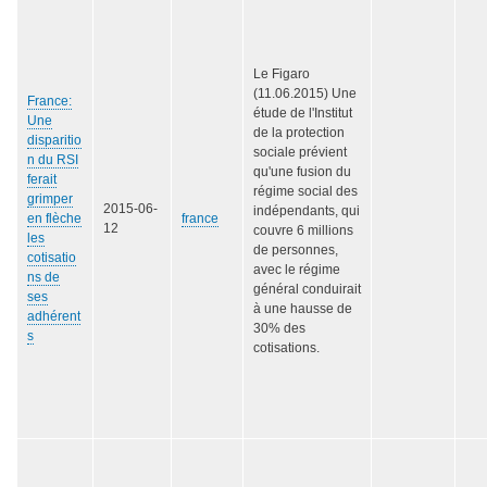
Le Figaro
(11.06.2015) Une
France:
étude de l'Institut
Une
de la protection
disparitio
sociale prévient
n du RSI
qu'une fusion du
ferait
régime social des
grimper
2015-06-
indépendants, qui
en flèche
france
12
couvre 6 millions
les
de personnes,
cotisatio
avec le régime
ns de
général conduirait
ses
à une hausse de
adhérent
30% des
s
cotisations.