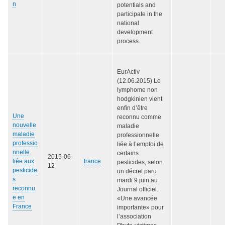
n
potentials and
participate in the
national
development
process.
EurActiv
(12.06.2015) Le
lymphome non
hodgkinien vient
enfin d’être
Une
reconnu comme
nouvelle
maladie
maladie
professionnelle
professio
liée à l’emploi de
nnelle
certains
2015-06-
liée aux
france
pesticides, selon
12
pesticide
un décret paru
s
mardi 9 juin au
reconnu
Journal officiel.
e en
«Une avancée
France
importante» pour
l’association