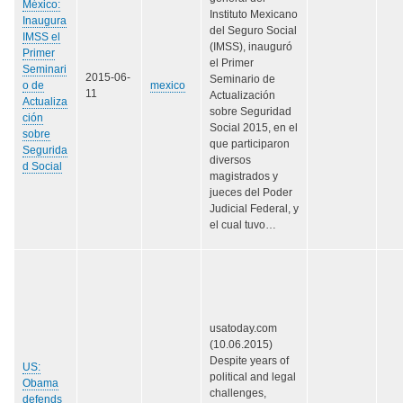
México:
Instituto Mexicano
Inaugura
del Seguro Social
IMSS el
(IMSS), inauguró
Primer
el Primer
Seminari
2015-06-
Seminario de
o de
mexico
11
Actualización
Actualiza
sobre Seguridad
ción
Social 2015, en el
sobre
que participaron
Segurida
diversos
d Social
magistrados y
jueces del Poder
Judicial Federal, y
el cual tuvo…
usatoday.com
(10.06.2015)
Despite years of
US:
political and legal
Obama
challenges,
defends