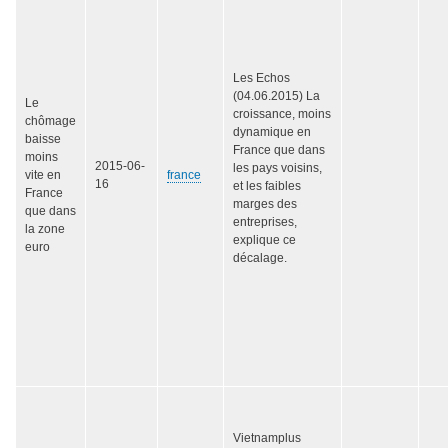
Les Echos
(04.06.2015) La
Le
croissance, moins
chômage
dynamique en
baisse
France que dans
moins
2015-06-
les pays voisins,
vite en
france
16
et les faibles
France
marges des
que dans
entreprises,
la zone
explique ce
euro
décalage.
Vietnamplus