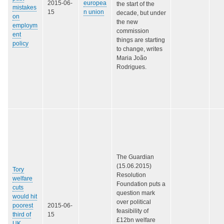
2015-06-
europea
the start of the
mistakes
15
n union
decade, but under
on
the new
employm
commission
ent
things are starting
policy
to change, writes
Maria João
Rodrigues.
The Guardian
(15.06.2015)
Tory
Resolution
welfare
Foundation puts a
cuts
question mark
would hit
over political
poorest
2015-06-
feasibility of
third of
15
£12bn welfare
UK