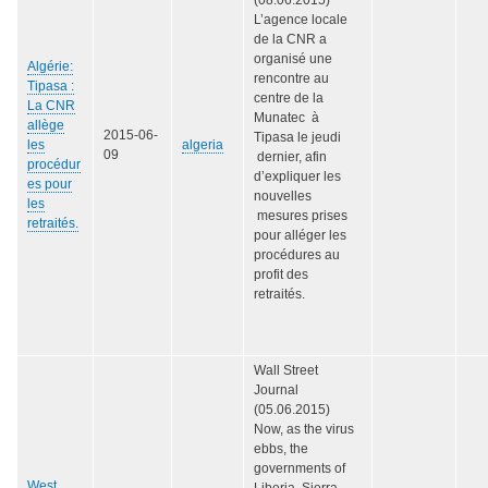
L’agence locale
de la CNR a
organisé une
Algérie:
rencontre au
Tipasa :
centre de la
La CNR
Munatec à
allège
2015-06-
Tipasa le jeudi
les
algeria
09
dernier, afin
procédur
d’expliquer les
es pour
nouvelles
les
mesures prises
retraités.
pour alléger les
procédures au
profit des
retraités.
Wall Street
Journal
(05.06.2015)
Now, as the virus
ebbs, the
governments of
West
Liberia, Sierra