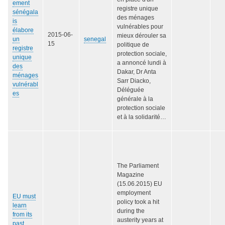
ement
registre unique
sénégala
des ménages
is
vulnérables pour
élabore
2015-06-
mieux dérouler sa
un
senegal
15
politique de
registre
protection sociale,
unique
a annoncé lundi à
des
Dakar, Dr Anta
ménages
Sarr Diacko,
vulnérabl
Déléguée
es
générale à la
protection sociale
et à la solidarité…
The Parliament
Magazine
(15.06.2015) EU
employment
EU must
policy took a hit
learn
during the
from its
austerity years at
past