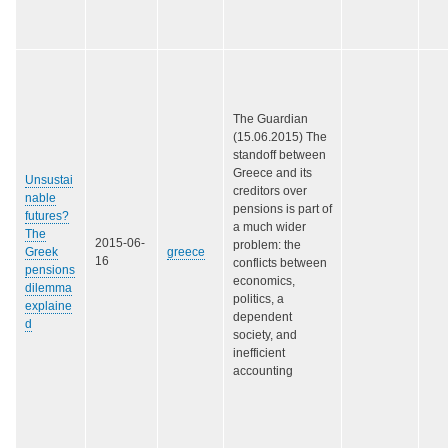
The Guardian
(15.06.2015) The
standoff between
Greece and its
Unsustai
creditors over
nable
pensions is part of
futures?
a much wider
The
2015-06-
problem: the
Greek
greece
16
conflicts between
pensions
economics,
dilemma
politics, a
explaine
dependent
d
society, and
inefficient
accounting