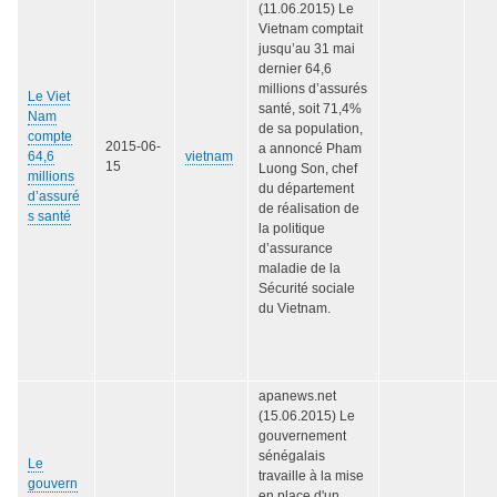
(11.06.2015) Le
Vietnam comptait
jusqu’au 31 mai
dernier 64,6
millions d’assurés
Le Viet
santé, soit 71,4%
Nam
de sa population,
compte
2015-06-
a annoncé Pham
64,6
vietnam
15
Luong Son, chef
millions
du département
d’assuré
de réalisation de
s santé
la politique
d’assurance
maladie de la
Sécurité sociale
du Vietnam.
apanews.net
(15.06.2015) Le
gouvernement
sénégalais
Le
travaille à la mise
gouvern
en place d'un