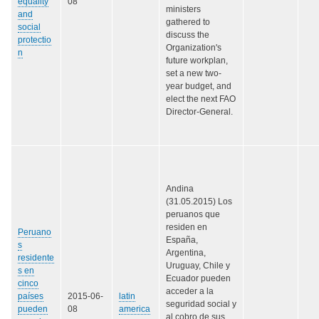
equality
08
ministers
and
gathered to
social
discuss the
protectio
Organization's
n
future workplan,
set a new two-
year budget, and
elect the next FAO
Director-General.
Andina
(31.05.2015) Los
peruanos que
residen en
Peruano
España,
s
Argentina,
residente
Uruguay, Chile y
s en
Ecuador pueden
cinco
acceder a la
países
2015-06-
latin
seguridad social y
pueden
08
america
al cobro de sus