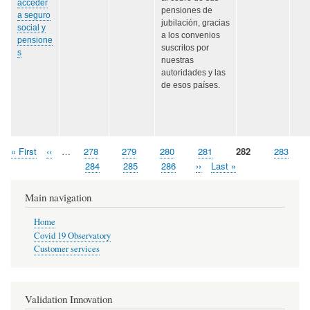
acceder
pensiones de
a seguro
jubilación, gracias
social y
a los convenios
pensione
suscritos por
s
nuestras
autoridades y las
de esos países.
First
« First
Previous
‹‹
…
Page
278
Page
279
Page
280
Page
281
Page
282
Page
283
Pagination
page
page
Page
284
Page
285
Page
286
Next
››
Last
Last »
page
page
Main navigation
Home
Covid 19 Observatory
Customer services
Validation Innovation