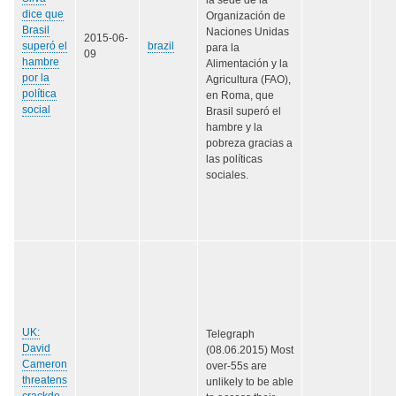
dice que
Organización de
Brasil
Naciones Unidas
2015-06-
superó el
brazil
para la
09
hambre
Alimentación y la
por la
Agricultura (FAO),
política
en Roma, que
social
Brasil superó el
hambre y la
pobreza gracias a
las políticas
sociales.
UK:
Telegraph
David
(08.06.2015) Most
Cameron
over-55s are
threatens
unlikely to be able
crackdo