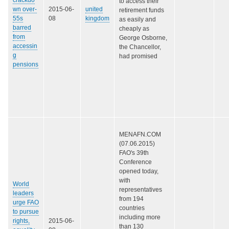
to access their
wn over-
2015-06-
united
retirement funds
55s
08
kingdom
as easily and
barred
cheaply as
from
George Osborne,
accessin
the Chancellor,
g
had promised
pensions
MENAFN.COM
(07.06.2015)
FAO's 39th
Conference
opened today,
with
World
representatives
leaders
from 194
urge FAO
countries
to pursue
including more
rights,
2015-06-
than 130