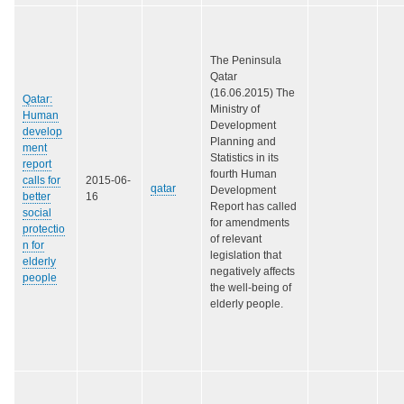
The Peninsula
Qatar
(16.06.2015) The
Qatar:
Ministry of
Human
Development
develop
Planning and
ment
Statistics in its
report
fourth Human
calls for
2015-06-
qatar
Development
better
16
Report has called
social
for amendments
protectio
of relevant
n for
legislation that
elderly
negatively affects
people
the well-being of
elderly people.