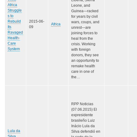
Africa
Leone, and
Struggle
Guinea—racked
s to
for years by civil
Rebuild
2015-06-
wars, coups, and
Africa
Its
09
unrest—are
Ravaged
joining forces to
Health-
heal from the
Care
crisis. Working
System
with foreign
donors, they see
an opportunity to
remake health
care in one of
the…
RPP Noticias
(07.06.2015) El
expresidente
brasileño Luiz
Inácio Lula da
Lula da
Silva defendió en
Silva
la sede de la