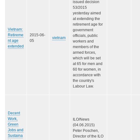
issued decision
53/2015
yesterday aimed
at extending the
retirement age for
Vietnam:
government
Retireme
2015-06-
officials, public
vietnam
nt age
05
workers and
extended
members of the
armed forces,
which will be set
at 65 for men and
60 for women, in
accordance with
the country's
Labour Law.
Decent
Work,
ILO/News
Green
(04.06.2015)
Jobs and
Peter Poschen,
Sustaina
Director of the ILO