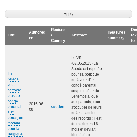
Regions
Des
Authored
measures
Title
/
Abstract
tex
on
summary
Country
for
Le Vif
(02.06.2015) La
Suède est réputée
La
pour sa politique
Suède
en faveur d'un
veut
congé parental
octroyer
souple et étendu.
plus de
Le temps alloué
congé
aux parents, pour
2015-06-
parental
sweden
s'occuper de leurs
08
aux
enfants, atteint
pères, un
des records : il est
modèle
de maximum 16
pour la
mois et devrait
Belgique
bientôt être