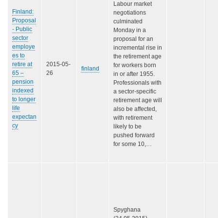
Labour market
Finland:
negotiations
Proposal
culminated
- Public
Monday in a
sector
proposal for an
employe
incremental rise in
es to
the retirement age
retire at
2015-05-
for workers born
finland
65 –
26
in or after 1955.
pension
Professionals with
indexed
a sector-specific
to longer
retirement age will
life
also be affected,
expectan
with retirement
cy
likely to be
pushed forward
for some 10,…
Spyghana