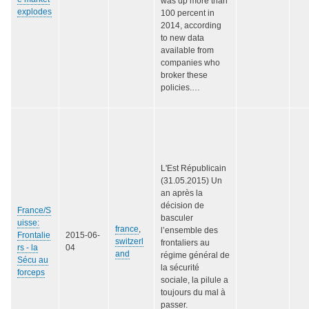
was up more than
explodes
100 percent in
2014, according
to new data
available from
companies who
broker these
policies.…
L'Est Républicain
(31.05.2015) Un
an après la
décision de
France/S
basculer
uisse:
france
,
l’ensemble des
Frontalie
2015-06-
switzerl
frontaliers au
rs - la
04
and
régime général de
Sécu au
la sécurité
forceps
sociale, la pilule a
toujours du mal à
passer.