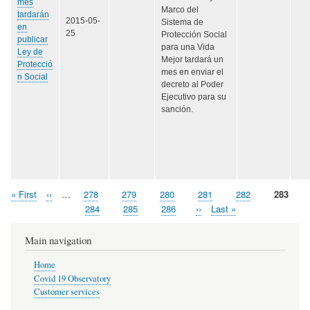
mes
Marco del
tardarán
2015-05-
Sistema de
en
25
Protección Social
publicar
para una Vida
Ley de
Mejor tardará un
Protecció
mes en enviar el
n Social
decreto al Poder
Ejecutivo para su
sanción.
First
« First
Previous
‹‹
…
Page
278
Page
279
Page
280
Page
281
Page
282
Page
283
Pagination
page
page
Page
284
Page
285
Page
286
Next
››
Last
Last »
page
page
Main navigation
Home
Covid 19 Observatory
Customer services