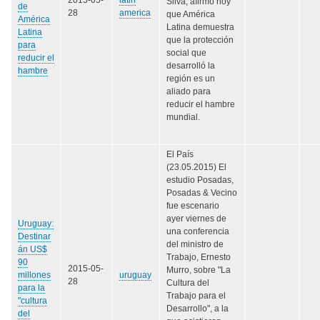
Silva, afirmó hoy
de
28
america
que América
América
Latina demuestra
Latina
que la protección
para
social que
reducir el
desarrolló la
hambre
región es un
aliado para
reducir el hambre
mundial.
El País
(23.05.2015) El
estudio Posadas,
Posadas & Vecino
fue escenario
ayer viernes de
Uruguay:
una conferencia
Destinar
del ministro de
án US$
Trabajo, Ernesto
90
2015-05-
Murro, sobre "La
millones
uruguay
28
Cultura del
para la
Trabajo para el
"cultura
Desarrollo", a la
del