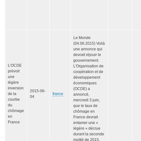
Le Monde
(04.06.2015) Voilà
une annonce qui
devrait réjouir le
gouvernement.
L’OCDE
L'Organisation de
prévoit
coopération et de
une
développement
légère
économiques
inversion
(OCDE) a
2015-06-
de la
france
annoncé,
04
courbe
mercredi 3 juin,
du
que le taux de
chômage
chômage en
en
France devrait
France
entamer une «
légère » décrue
durant la seconde
moitié de 2015,