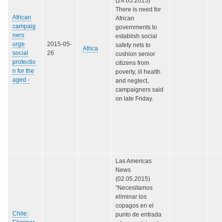
(24.05.2015)
There is need for
African
African
campaig
governments to
ners
establish social
urge
2015-05-
safety nets to
Africa
social
26
cushion senior
protectio
citizens from
n for the
poverty, ill health
aged -
and neglect,
campaigners said
on late Friday.
Las Americas
News
(02.05.2015)
“Necesitamos
eliminar los
copagos en el
Chile:
punto de entrada