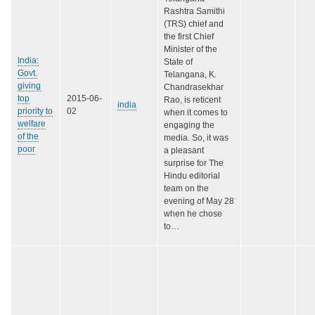
Rashtra Samithi
(TRS) chief and
the first Chief
Minister of the
India:
State of
Govt.
Telangana, K.
giving
Chandrasekhar
top
2015-06-
Rao, is reticent
india
priority to
02
when it comes to
welfare
engaging the
of the
media. So, it was
poor
a pleasant
surprise for The
Hindu editorial
team on the
evening of May 28
when he chose
to…