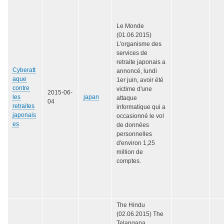
Le Monde
(01.06.2015)
L'organisme des
services de
retraite japonais a
Cyberatt
annoncé, lundi
aque
1er juin, avoir été
contre
victime d'une
2015-06-
les
japan
attaque
04
retraites
informatique qui a
japonais
occasionné le vol
es
de données
personnelles
d'environ 1,25
million de
comptes.
The Hindu
(02.06.2015) The
Telangana