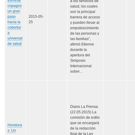
Eliminar
a los servicios de
copagos
salud, los cuales
un gran
son la principal
paso
2015-05-
barrera de acceso
hacia la
25
y pueden llevar al
cobertur
empobrecimiento
a
de las personas y
universal
las familias”,
de salud
afirmó Etienne
durante la
apertura del
Simposio
Internacional
sobre…
Diario La Prensa
(22.05.2015) La
comisión de estilo
que se encargará
Hondura
de la redacción
s: Un
final de la Ley