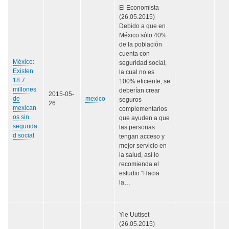
El Economista
(26.05.2015)
Debido a que en
México sólo 40%
de la población
cuenta con
México:
seguridad social,
Existen
la cual no es
18.7
100% eficiente, se
millones
deberían crear
2015-05-
de
mexico
seguros
26
mexican
complementarios
os sin
que ayuden a que
segurida
las personas
d social
tengan acceso y
mejor servicio en
la salud, así lo
recomienda el
estudio “Hacia
la…
Yle Uutiset
(26.05.2015)