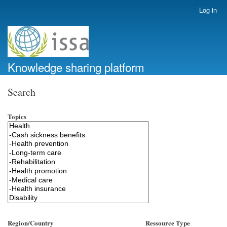
Skip
Log in
User
to
account
main
menu
content
Knowledge sharing platform
Search
Topics
Region/Country
Ressource Type