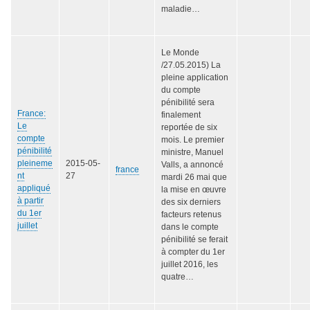
maladie…
Le Monde
/27.05.2015) La
pleine application
du compte
pénibilité sera
France:
finalement
Le
reportée de six
compte
mois. Le premier
pénibilité
ministre, Manuel
pleineme
2015-05-
Valls, a annoncé
france
nt
27
mardi 26 mai que
appliqué
la mise en œuvre
à partir
des six derniers
du 1er
facteurs retenus
juillet
dans le compte
pénibilité se ferait
à compter du 1er
juillet 2016, les
quatre…