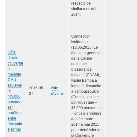
respecto de
similar mes del
2014.
Connection
ivoirienne
(18.05.2015) Le
Côte
directeur général
d'Ivoire:
de la Caisse
couvertur
nationale
e
d’assurance
maladie
maladie (CNAM),
CMU -
Karim Bamba a
seuleme
indiqué dimanche
2015-05-
côte
nt
à Yamoussoukro
27
d'ivoire
"45.000
(Centre, capitale
personn
politique) que «
es"
45.000 personnes
enrôlées
» ont été enrôlées
entre
de décembre
décembr
2014 à mai 2015
e et mai
pour bénéficier de
la Couverture