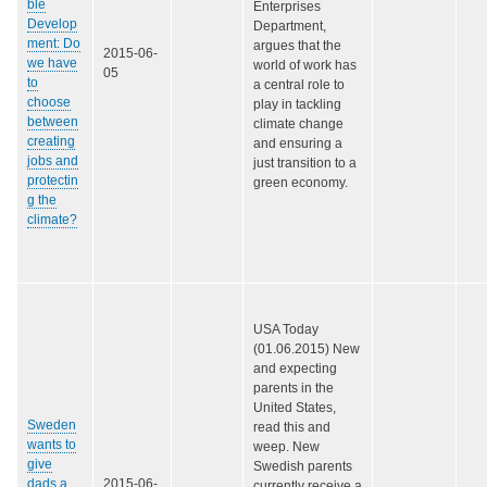
ble
Enterprises
Develop
Department,
ment: Do
argues that the
2015-06-
we have
world of work has
05
to
a central role to
choose
play in tackling
between
climate change
creating
and ensuring a
jobs and
just transition to a
protectin
green economy.
g the
climate?
USA Today
(01.06.2015) New
and expecting
parents in the
United States,
Sweden
read this and
wants to
weep. New
give
Swedish parents
dads a
2015-06-
currently receive a