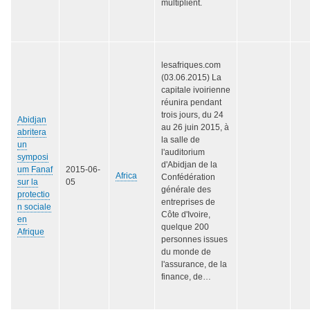
multiplient.
lesafriques.com
(03.06.2015) La
capitale ivoirienne
réunira pendant
trois jours, du 24
Abidjan
au 26 juin 2015, à
abritera
la salle de
un
l'auditorium
symposi
d'Abidjan de la
um Fanaf
2015-06-
Africa
Confédération
sur la
05
générale des
protectio
entreprises de
n sociale
Côte d'Ivoire,
en
quelque 200
Afrique
personnes issues
du monde de
l'assurance, de la
finance, de…