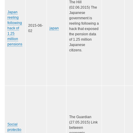
The Hill
(02.06.2015) The
Japan
Japanese
reeling
government is
following
reeling following a
2015-06-
hack of
japan
hack that exposed
02
1.25
the pension data
million
of 1.25 million
pensions
Japanese
citizens.
The Guardian
(27.05.2015) Link
Social
between
protectio
economic