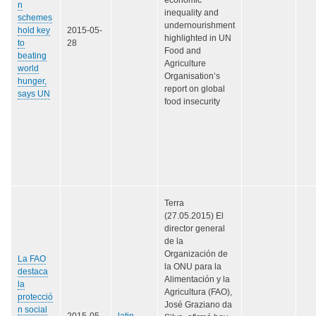
n
inequality and
schemes
undernourishment
hold key
2015-05-
highlighted in UN
to
28
Food and
beating
Agriculture
world
Organisation’s
hunger,
report on global
says UN
food insecurity
Terra
(27.05.2015) El
director general
de la
Organización de
La FAO
la ONU para la
destaca
Alimentación y la
la
Agricultura (FAO),
protecció
José Graziano da
n social
2015-05-
latin