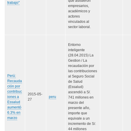
que asistieron
trabajo"
empresarios,
académicos y
actores
vinculados al
sector laboral.
Entorno
inteligente
(28.04.2015) La
Gestion / La
recaudación por
las contribuciones
Perú:
al Seguro Social
Recauda
de Salud
ción por
(Essalud)
contribuc
ascendió a S/.
2015-05-
iones a
peru
741 millones en
27
Essalud
marzo del
aumentó
presente año,
6.3% en
importe que
marzo
equivale a un
incremento de S/.
44 millones