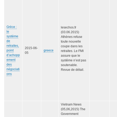
Grèce :
lesechos.fr
le
(03.06.2015)
système
Athènes refuse
de
toute nouvelle
retraites,
coupe dans les
2015-06-
point
greece
retraites. Le FMI
05
d’achopp
assure que le
ement
système n’est pas
des
soutenable.
négociati
Revue de détail.
ons
Vietnam News
(05,06,2015) The
Government