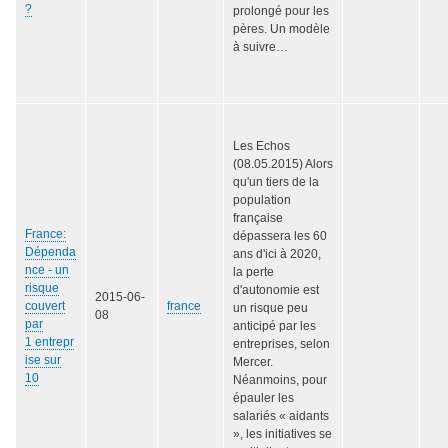
?
prolongé pour les
pères. Un modèle
à suivre…
Les Echos
(08.05.2015) Alors
qu'un tiers de la
population
française
France:
dépassera les 60
Dépenda
ans d'ici à 2020,
nce - un
la perte
risque
d'autonomie est
2015-06-
couvert
france
un risque peu
08
par
anticipé par les
1 entrepr
entreprises, selon
ise sur
Mercer.
10
Néanmoins, pour
épauler les
salariés « aidants
», les initiatives se