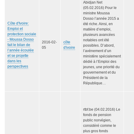
Abidjan Net
(05.02.2016) Pour le
ministre Moussa
Dosso l’année 2015 a
Côte d'Ivoire:
été riche. Ainsi, en
Emploi et
matière d’emploi,
protection sociale
plusieurs avancées
- Moussa Dosso
notables ont été
2016-02-
côte
fait le bilan de
possibles. D’abord,
05
d'ivoire
l’année écoulée
l’avènement d’un
et se projette
ministère spécialement
dans les
dédié à l’Emploi des
perspectives
jeunes, une priorité du
gouvernement et du
Président de la
République…
rtbf.be (04.02.2016) Le
fonds de pension
public norvégien,
considéré comme le
plus gros fonds