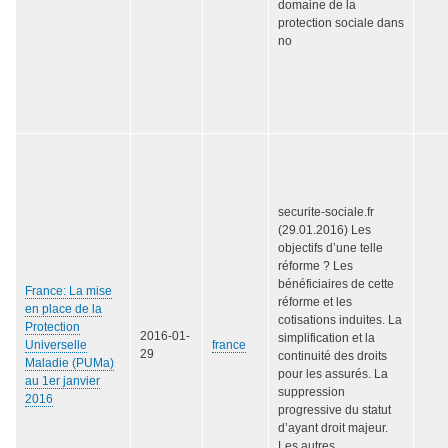
domaine de la
protection sociale dans
no
securite-sociale.fr
(29.01.2016) Les
objectifs d’une telle
réforme ? Les
bénéficiaires de cette
France: La mise
réforme et les
en place de la
cotisations induites. La
Protection
2016-01-
simplification et la
Universelle
france
29
continuité des droits
Maladie (PUMa)
pour les assurés. La
au 1er janvier
suppression
2016
progressive du statut
d’ayant droit majeur.
Les autres