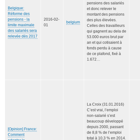
pensions des salariés
Belgique:
et donc relever le
Réforme des
montant des pensions
pensions - la
2016-02-
des plus élevées.
belgium
limite maximale
01
Celles des travailleurs
des salariés sera
qui gagnent au dela de
relevée dès 2017
53.000 euros brut par
an et qui cotisaient à
fonds perdu à cause
de ce plafond, fixé à
1.672…
La Croix (31.01.2016)
C’est vrai, l’emploi
non-salarié s’est
beaucoup développé
depuis 2000, passant
[Opinion] France:
de 8,8 % de l’emploi
Comment
total à 10,3 % en 2014.