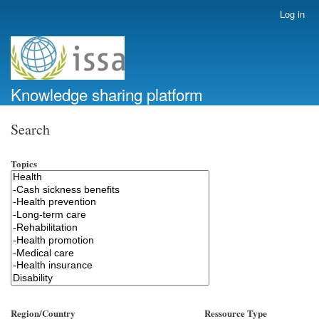
Skip
Log in
User
to
account
main
menu
content
Knowledge sharing platform
Search
Topics
Region/Country
Ressource Type