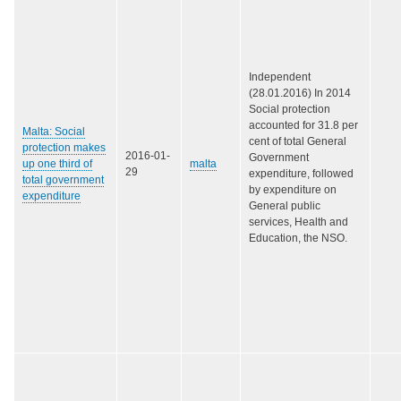
Independent
(28.01.2016) In 2014
Social protection
accounted for 31.8 per
Malta: Social
cent of total General
protection makes
2016-01-
Government
up one third of
malta
29
expenditure, followed
total government
by expenditure on
expenditure
General public
services, Health and
Education, the NSO.