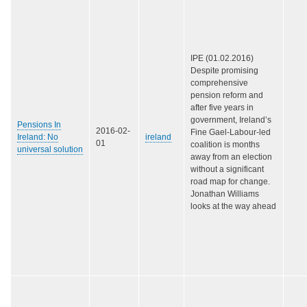
IPE (01.02.2016)
Despite promising
comprehensive
pension reform and
after five years in
government, Ireland’s
Pensions In
2016-02-
Fine Gael-Labour-led
Ireland: No
ireland
01
coalition is months
universal solution
away from an election
without a significant
road map for change.
Jonathan Williams
looks at the way ahead