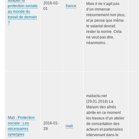
adapter la
2016-02-
Mais il ne s’agit pas
protection sociale
france
01
d’un immense
au monde du
retournement non plus,
travail de demain
et je pense que même
?
le salariat devrait
rester la norme. Cela
ne veut pas dire,
néanmoins…
maliactu.net
(29.01.2016) La
Maison des aînés
abrite en ce moment
Mali : Protection
les travaux d’un atelier
sociale : Les
2016-01-
de concertation des
mali
nécessaires
29
acteurs et partenaires
synergies
intervenant dans le