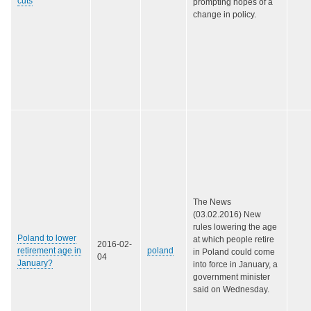
cuts
prompting hopes of a
change in policy.
The News
(03.02.2016) New
rules lowering the age
Poland to lower
at which people retire
2016-02-
retirement age in
poland
in Poland could come
04
January?
into force in January, a
government minister
said on Wednesday.