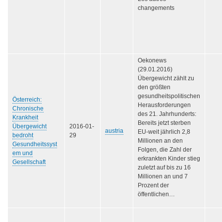
changements
Oekonews
(29.01.2016)
Übergewicht zählt zu
den größten
gesundheitspolitischen
Österreich:
Herausforderungen
Chronische
des 21. Jahrhunderts:
Krankheit
Bereits jetzt sterben
Übergewicht
2016-01-
austria
EU-weit jährlich 2,8
bedroht
29
Millionen an den
Gesundheitssyst
Folgen, die Zahl der
em und
erkrankten Kinder stieg
Gesellschaft
zuletzt auf bis zu 16
Millionen an und 7
Prozent der
öffentlichen…