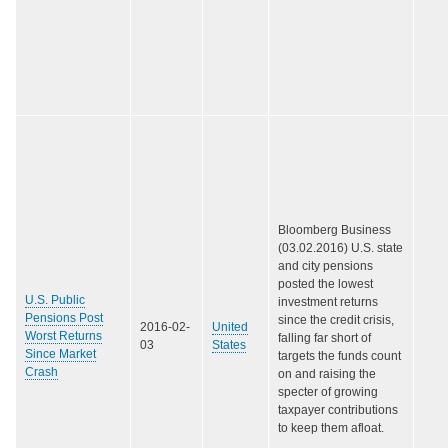
Bloomberg Business
(03.02.2016) U.S. state
and city pensions
posted the lowest
U.S. Public
investment returns
Pensions Post
since the credit crisis,
2016-02-
United
Worst Returns
falling far short of
03
States
Since Market
targets the funds count
Crash
on and raising the
specter of growing
taxpayer contributions
to keep them afloat.