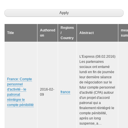
Regions
Authored
mea
Title
/
Abstract
on
sum
Country
L'Express (08.02.2016)
Les partenaires
sociaux ont entamé
lundi en fin de journée
leur dernière séance
France: Compte
de négociation sur le
personnel
futur compte personnel
d'activité - le
2016-02-
france
d'activité (CPA) autour
patronat
09
d'un projet d'accord
réintègre le
patronal qui a
compte pénibilité
finalement réintégré le
compte pénibilité,
après un long
suspense, a…