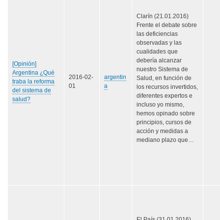
Clarín (21.01.2016)
Frente el debate sobre
las deficiencias
observadas y las
cualidades que
debería alcanzar
[Opinión]
nuestro Sistema de
Argentina ¿Qué
2016-02-
argentin
Salud, en función de
traba la reforma
01
a
los recursos invertidos,
del sistema de
diferentes expertos e
salud?
incluso yo mismo,
hemos opinado sobre
principios, cursos de
acción y medidas a
mediano plazo que…
El País (31.01.2016)