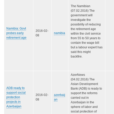
The Namibian
(07.02.2016) The
government will
investigate the
possibility of reducing
Namibia: Govt
the retirement age
2016-02-
probes early
namibia
within the civil service
08
retirement age
from 55 to 50 years to
contain the wage bill
but a labour expert has
said this might
backfire.
AzerNews
(04.02.2016) The
Asian Development
ADB ready to
Bank (ADB) is ready to
support social
support the reforms
2016-02-
azerbaij
protection
carried out in
08
an
projects in
Azerbaijan in the
Azerbaijan
sphere of labor and
social protection of