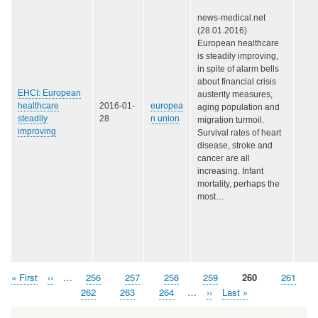
news-medical.net
(28.01.2016)
European healthcare
is steadily improving,
in spite of alarm bells
about financial crisis
EHCI: European
austerity measures,
healthcare
2016-01-
europea
aging population and
steadily
28
n union
migration turmoil.
improving
Survival rates of heart
disease, stroke and
cancer are all
increasing. Infant
mortality, perhaps the
most…
First
« First
Previous
‹‹
…
Page
256
Page
257
Page
258
Page
259
Page
260
Page
261
Pagination
page
page
Page
262
Page
263
Page
264
…
Next
››
Last
Last »
page
page