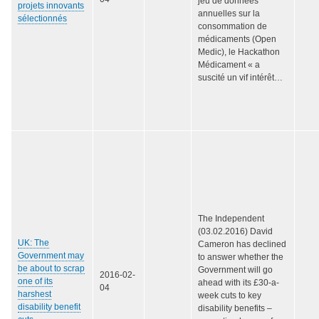
jeu de données
projets innovants
annuelles sur la
sélectionnés
consommation de
médicaments (Open
Medic), le Hackathon
Médicament « a
suscité un vif intérêt…
The Independent
(03.02.2016) David
UK: The
Cameron has declined
Government may
to answer whether the
be about to scrap
Government will go
2016-02-
one of its
ahead with its £30-a-
04
harshest
week cuts to key
disability benefit
disability benefits –