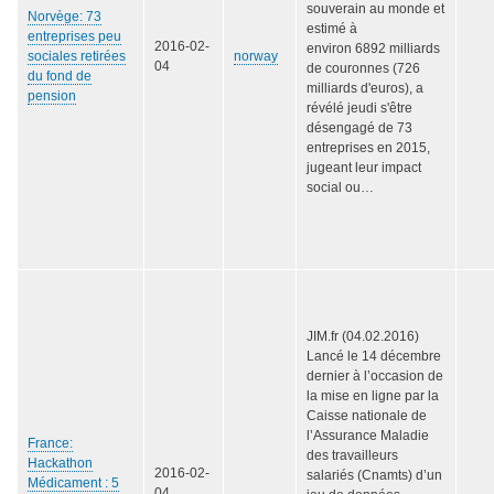
souverain au monde et
Norvège: 73
estimé à
entreprises peu
2016-02-
environ 6892 milliards
sociales retirées
norway
04
de couronnes (726
du fond de
milliards d'euros), a
pension
révélé jeudi s'être
désengagé de 73
entreprises en 2015,
jugeant leur impact
social ou…
JIM.fr (04.02.2016)
Lancé le 14 décembre
dernier à l’occasion de
la mise en ligne par la
Caisse nationale de
l’Assurance Maladie
France:
des travailleurs
Hackathon
2016-02-
salariés (Cnamts) d’un
Médicament : 5
04