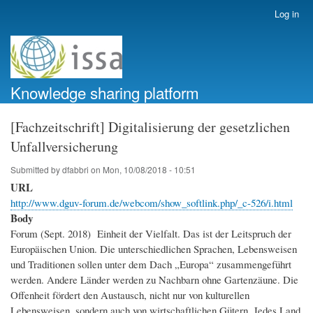
Skip
Log in
User
to
account
main
menu
content
Knowledge sharing platform
[Fachzeitschrift] Digitalisierung der gesetzlichen
Unfallversicherung
Submitted by
dfabbri
on
Mon, 10/08/2018 - 10:51
URL
http://www.dguv-forum.de/webcom/show_softlink.php/_c-526/i.html
Body
Forum (Sept. 2018) Einheit der Vielfalt. Das ist der Leitspruch der
Europäischen Union. Die unterschiedlichen Sprachen, Lebensweisen
und Traditionen sollen unter dem Dach „Europa“ zusammengeführt
werden. Andere Länder werden zu Nachbarn ohne Gartenzäune. Die
Offenheit fördert den Austausch, nicht nur von kulturellen
Lebensweisen, sondern auch von wirtschaftlichen Gütern. Jedes Land