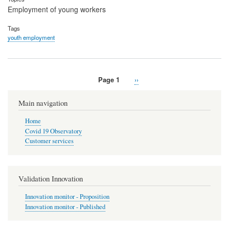
Employment of young workers
Tags
youth employment
Page 1
Next
››
Pagination
page
Main navigation
Home
Covid 19 Observatory
Customer services
Validation Innovation
Innovation monitor - Proposition
Innovation monitor - Published