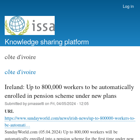
Skip
Log in
User
to
account
main
menu
content
Knowledge sharing platform
côte d'ivoire
côte d'ivoire
Ireland: Up to 800,000 workers to be automatically
enrolled in pension scheme under new plans
Submitted by
pmassetti
on
Fri, 04/05/2024 - 12:05
URL
https://www.sundayworld.com/news/irish-news/up-to-800000-workers-to-
be-automati…
SundayWorld.com (05.04.2024) Up to 800,000 workers will be
automatically enrolled into a pension scheme for the first time under new