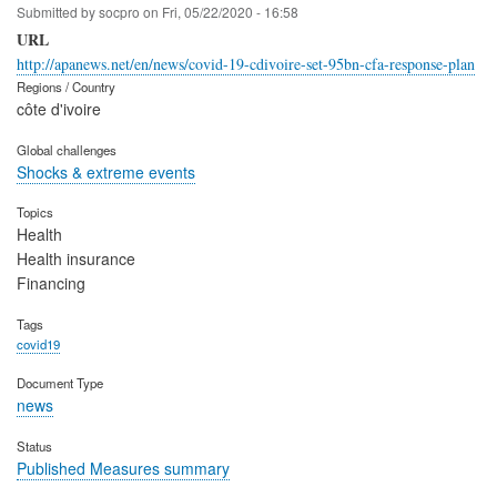
Submitted by
socpro
on
Fri, 05/22/2020 - 16:58
URL
http://apanews.net/en/news/covid-19-cdivoire-set-95bn-cfa-response-plan
Regions / Country
côte d'ivoire
Global challenges
Shocks & extreme events
Topics
Health
Health insurance
Financing
Tags
covid19
Document Type
news
Status
Published Measures summary