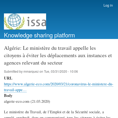
Skip
Log in
User
to
account
main
menu
content
Knowledge sharing platform
Algérie: Le ministère du travail appelle les
citoyens à éviter les déplacements aux instances et
agences relevant du secteur
Submitted by
mmarquez
on
Tue, 03/31/2020 - 10:06
URL
https://www.algerie-eco.com/2020/03/21/coronavirus-le-ministere-du-
travail-appe…
Body
algerie-eco.com (21.03.2020)
Le ministère du Travail, de l’Emploi et de la Sécurité sociale, a
appelé, vendredi, dans un communiqué, tous les citoyens à éviter les