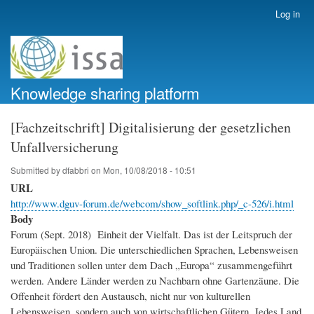
Skip
Log in
User
to
account
main
menu
content
Knowledge sharing platform
[Fachzeitschrift] Digitalisierung der gesetzlichen
Unfallversicherung
Submitted by
dfabbri
on
Mon, 10/08/2018 - 10:51
URL
http://www.dguv-forum.de/webcom/show_softlink.php/_c-526/i.html
Body
Forum (Sept. 2018) Einheit der Vielfalt. Das ist der Leitspruch der
Europäischen Union. Die unterschiedlichen Sprachen, Lebensweisen
und Traditionen sollen unter dem Dach „Europa“ zusammengeführt
werden. Andere Länder werden zu Nachbarn ohne Gartenzäune. Die
Offenheit fördert den Austausch, nicht nur von kulturellen
Lebensweisen, sondern auch von wirtschaftlichen Gütern. Jedes Land