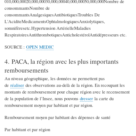
010,000,00020,000,00030,000,00040,000,00050,000,000Nombre de
consommantsNombre de
consommantsAnalgesiquesAntibiotiquesTroubles De
L'AciditeMedicamentsOphtalmologiquesAnxiolytiques,
somnifèresetc.Hypertension ArtérielleMaladies
RespiratoiresAntithrombotiquesAnticholestérolAntidépresseurs etc.
SOURCE :
OPEN MEDIC
4. PACA, la région avec les plus importants
remboursements
Au niveau géographique, les données ne permettent pas
de
réaliser
des observations au-delà de la région. En recoupant les
montants de remboursement pour chaque région avec le recensement
de la population de l’Insee, nous pouvons
dresser
la carte du
remboursement moyen par habitant et par région.
Remboursement moyen par habitant des dépenses de santé
Par habitant et par région