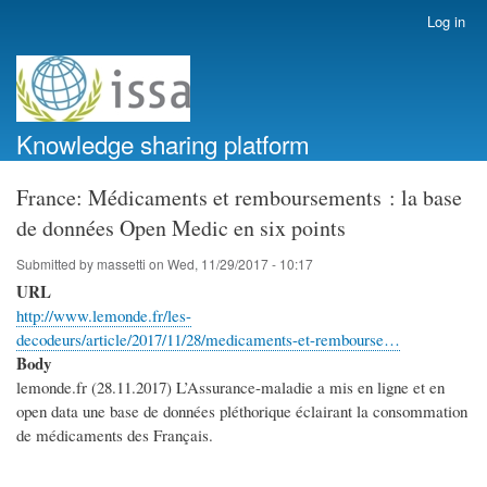
Skip
Log in
User
to
account
main
menu
content
Knowledge sharing platform
France: Médicaments et remboursements : la base
de données Open Medic en six points
Submitted by
massetti
on
Wed, 11/29/2017 - 10:17
URL
http://www.lemonde.fr/les-
decodeurs/article/2017/11/28/medicaments-et-rembourse…
Body
lemonde.fr (28.11.2017) L’Assurance-maladie a mis en ligne et en
open data une base de données pléthorique éclairant la consommation
de médicaments des Français.