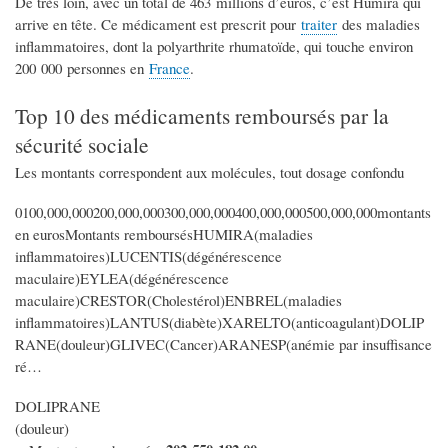
De très loin, avec un total de 463 millions d’euros, c’est Humira qui
arrive en tête. Ce médicament est prescrit pour
traiter
des maladies
inflammatoires, dont la polyarthrite rhumatoïde, qui touche environ
200 000 personnes en
France
.
Top 10 des médicaments remboursés par la
sécurité sociale
Les montants correspondent aux molécules, tout dosage confondu
0100,000,000200,000,000300,000,000400,000,000500,000,000montants
en eurosMontants remboursésHUMIRA(maladies
inflammatoires)LUCENTIS(dégénérescence
maculaire)EYLEA(dégénérescence
maculaire)CRESTOR(Cholestérol)ENBREL(maladies
inflammatoires)LANTUS(diabète)XARELTO(anticoagulant)DOLIP
RANE(douleur)GLIVEC(Cancer)ARANESP(anémie par insuffisance
ré…
DOLIPRANE
(douleur)