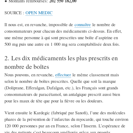
202 550 182,00
● Montants remboursés:
SOURCE :
OPEN MEDIC
Il nous est, en revanche, impossible de
connaître
le nombre de
consommateurs pour chacun des médicaments ci-dessus. En effet,
une même personne à qui sont prescrites une boîte d’aspirine en
500 mg puis une autre en 1 000 mg sera comptabilisée deux fois.
2. Les dix médicaments les plus prescrits en
nombre de boîtes
Nous pouvons, en revanche,
effectuer
le même classement mais
selon le nombre de boîtes prescrites. Quelle que soit la marque
(Doliprane, Efferalgan, Dafalgan, etc.), les Français sont grands
consommateurs de paracétamol, un antalgique prescrit aussi bien
pour les maux de tête que pour la fièvre ou les douleurs.
Vient ensuite le Kardegic (fabriqué par Sanofi), l’une des molécules
phares de la prévention de l’infarctus du myocarde, qui touche environ
120 000 personnes par an en France, selon l’Inserm. L’espérance de
vie des patients s’est beaucoup améliorée grâce aux progrès