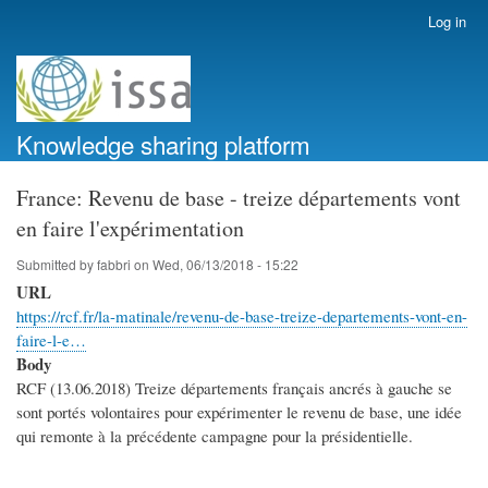
Skip
Log in
User
to
account
main
menu
content
Knowledge sharing platform
France: Revenu de base - treize départements vont
en faire l'expérimentation
Submitted by
fabbri
on
Wed, 06/13/2018 - 15:22
URL
https://rcf.fr/la-matinale/revenu-de-base-treize-departements-vont-en-
faire-l-e…
Body
RCF (13.06.2018) Treize départements français ancrés à gauche se
sont portés volontaires pour expérimenter le revenu de base, une idée
qui remonte à la précédente campagne pour la présidentielle.