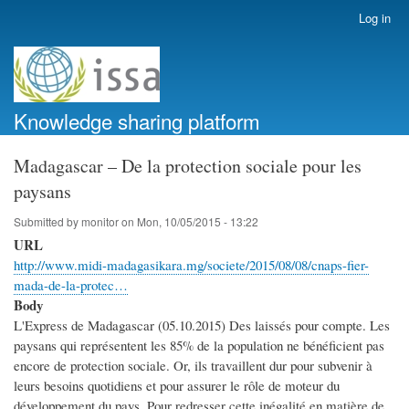
Skip
Log in
User
to
account
main
menu
content
Knowledge sharing platform
Madagascar – De la protection sociale pour les
paysans
Submitted by
monitor
on
Mon, 10/05/2015 - 13:22
URL
http://www.midi-madagasikara.mg/societe/2015/08/08/cnaps-fier-
mada-de-la-protec…
Body
L'Express de Madagascar (05.10.2015) Des laissés pour compte. Les
paysans qui représentent les 85% de la population ne bénéficient pas
encore de protection sociale. Or, ils travaillent dur pour subvenir à
leurs besoins quotidiens et pour assurer le rôle de moteur du
développement du pays. Pour redresser cette inégalité en matière de