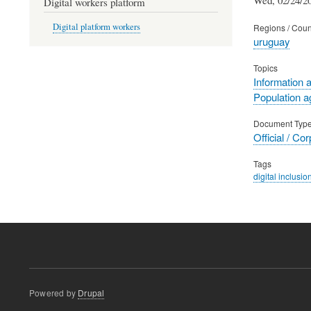
Digital workers platform
Digital platform workers
Regions / Coun
uruguay
Topics
Information 
Population a
Document Typ
Official / Co
Tags
digital inclusio
Powered by
Drupal