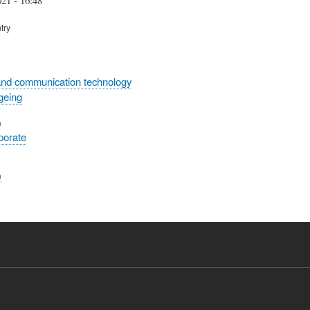
try
and communication technology
geing
e
rporate
n