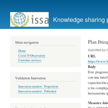
User
account
Knowledge sharing 
menu
Plan Ibira
Main navigation
Submitted by
r
Home
URL
Covid 19 Observatory
Customer services
https://www.b
Body
Este programa,
con una interf
Validation Innovation
capacitación 
Innovation monitor - Proposition
a los complejo
Innovation monitor - Published
herramienta q
Measure dat
Wed, 02/24/20