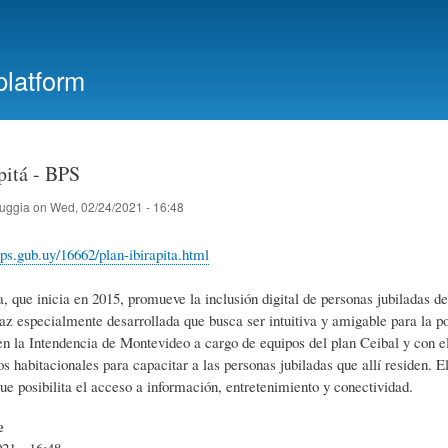
Skip
to
main
platform
content
pitá - BPS
ruggia
on
Wed, 02/24/2021 - 16:48
ps.gub.uy/16662/plan-ibirapita.html
 que inicia en 2015, promueve la inclusión digital de personas jubiladas de 
az especialmente desarrollada que busca ser intuitiva y amigable para la pob
en la Intendencia de Montevideo a cargo de equipos del plan Ceibal y con e
s habitacionales para capacitar a las personas jubiladas que allí residen. El
ue posibilita el acceso a información, entretenimiento y conectividad.
e
21 - 16:48