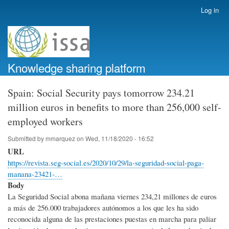
Skip
Log in
User
to
account
main
menu
content
Knowledge sharing platform
Spain: Social Security pays tomorrow 234.21
million euros in benefits to more than 256,000 self-
employed workers
Submitted by
mmarquez
on
Wed, 11/18/2020 - 16:52
URL
https://revista.seg-social.es/2020/10/29/la-seguridad-social-paga-
manana-23421-…
Body
La Seguridad Social abona mañana viernes 234,21 millones de euros
a más de 256.000 trabajadores autónomos a los que les ha sido
reconocida alguna de las prestaciones puestas en marcha para paliar