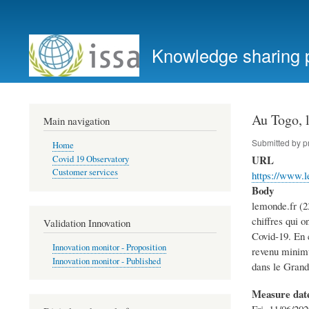
User
account
Knowledge sharing 
menu
Au Togo, l
Main navigation
Submitted by
p
Home
URL
Covid 19 Observatory
Customer services
https://www.l
Body
lemonde.fr (2
chiffres qui o
Validation Innovation
Covid-19. En 
Innovation monitor - Proposition
revenu minimum
Innovation monitor - Published
dans le Grand
Measure dat
Fri, 11/06/202