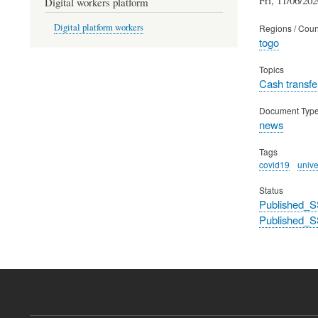
Digital workers platform
Digital platform workers
Regions / Coun
togo
Topics
Cash transfe
Document Typ
news
Tags
covid19
univ
Status
Published_S
Published_S