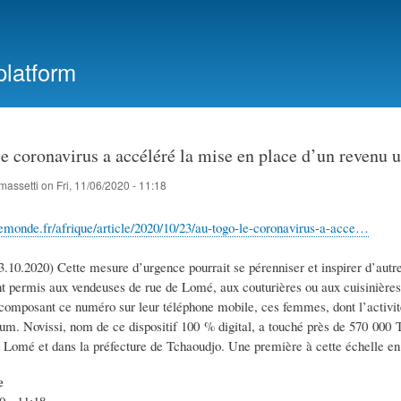
Skip
to
main
platform
content
e coronavirus a accéléré la mise en place d’un revenu u
massetti
on
Fri, 11/06/2020 - 11:18
emonde.fr/afrique/article/2020/10/23/au-togo-le-coronavirus-a-acce…
3.10.2020) Cette mesure d’urgence pourrait se pérenniser et inspirer d’aut
nt permis aux vendeuses de rue de Lomé, aux couturières ou aux cuisinières 
composant ce numéro sur leur téléphone mobile, ces femmes, dont l’activité 
. Novissi, nom de ce dispositif 100 % digital, a touché près de 570 000 Tog
 Lomé et dans la préfecture de Tchaoudjo. Une première à cette échelle en
e
0 - 11:18