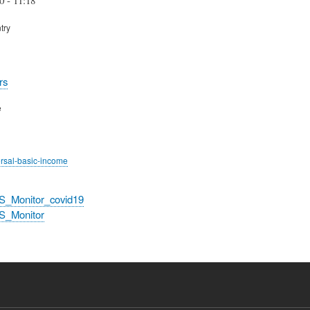
try
rs
e
ersal-basic-income
S_Monitor_covid19
S_Monitor