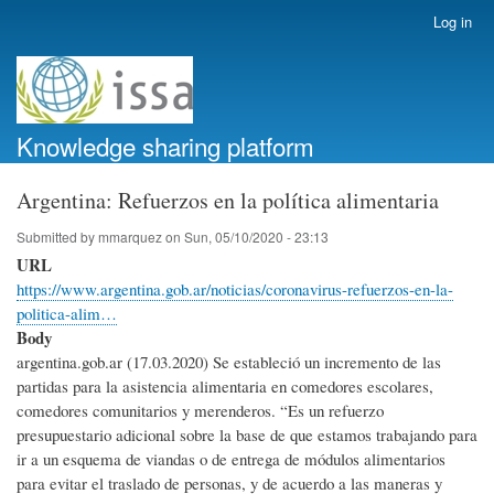
Skip
Log in
User
to
account
main
menu
content
Knowledge sharing platform
Argentina: Refuerzos en la política alimentaria
Submitted by
mmarquez
on
Sun, 05/10/2020 - 23:13
URL
https://www.argentina.gob.ar/noticias/coronavirus-refuerzos-en-la-
politica-alim…
Body
argentina.gob.ar (17.03.2020) Se estableció un incremento de las
partidas para la asistencia alimentaria en comedores escolares,
comedores comunitarios y merenderos. “Es un refuerzo
presupuestario adicional sobre la base de que estamos trabajando para
ir a un esquema de viandas o de entrega de módulos alimentarios
para evitar el traslado de personas, y de acuerdo a las maneras y