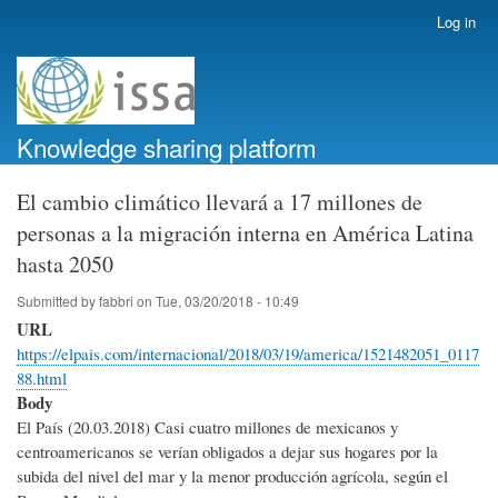
Skip
Log in
User
to
account
main
menu
content
Knowledge sharing platform
El cambio climático llevará a 17 millones de
personas a la migración interna en América Latina
hasta 2050
Submitted by
fabbri
on
Tue, 03/20/2018 - 10:49
URL
https://elpais.com/internacional/2018/03/19/america/1521482051_0117
88.html
Body
El País (20.03.2018) Casi cuatro millones de mexicanos y
centroamericanos se verían obligados a dejar sus hogares por la
subida del nivel del mar y la menor producción agrícola, según el