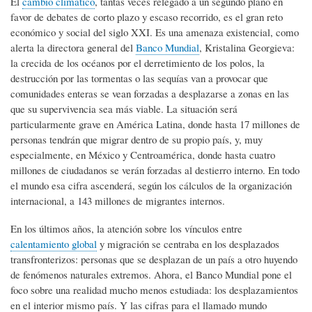
El
cambio climático
, tantas veces relegado a un segundo plano en
favor de debates de corto plazo y escaso recorrido, es el gran reto
económico y social del siglo XXI. Es una amenaza existencial, como
alerta la directora general del
Banco Mundial
, Kristalina Georgieva:
la crecida de los océanos por el derretimiento de los polos, la
destrucción por las tormentas o las sequías van a provocar que
comunidades enteras se vean forzadas a desplazarse a zonas en las
que su supervivencia sea más viable. La situación será
particularmente grave en América Latina, donde hasta 17 millones de
personas tendrán que migrar dentro de su propio país, y, muy
especialmente, en México y Centroamérica, donde hasta cuatro
millones de ciudadanos se verán forzadas al destierro interno. En todo
el mundo esa cifra ascenderá, según los cálculos de la organización
internacional, a 143 millones de migrantes internos.
En los últimos años, la atención sobre los vínculos entre
calentamiento global
y migración se centraba en los desplazados
transfronterizos: personas que se desplazan de un país a otro huyendo
de fenómenos naturales extremos. Ahora, el Banco Mundial pone el
foco sobre una realidad mucho menos estudiada: los desplazamientos
en el interior mismo país. Y las cifras para el llamado mundo