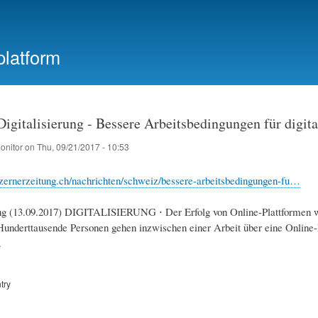
Skip
to
main
platform
content
igitalisierung - Bessere Arbeitsbedingungen für digita
onitor
on
Thu, 09/21/2017 - 10:53
zernerzeitung.ch/nachrichten/schweiz/bessere-arbeitsbedingungen-fu…
ung (13.09.2017) DIGITALISIERUNG ⋅ Der Erfolg von Online-Plattformen
Hunderttausende Personen gehen inzwischen einer Arbeit über eine Online-
.
try