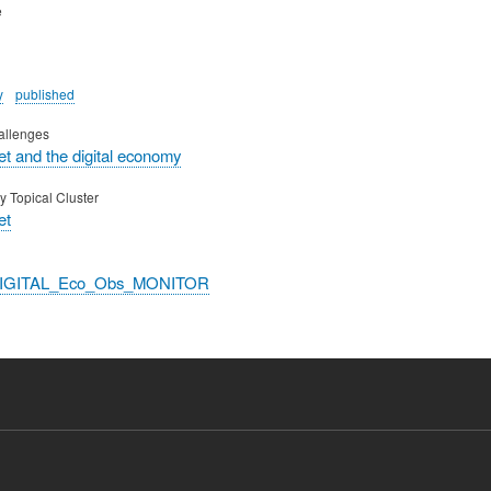
e
y
published
allenges
t and the digital economy
y Topical Cluster
et
DIGITAL_Eco_Obs_MONITOR