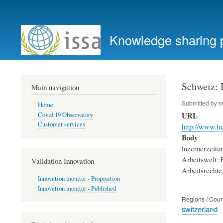
User
account
Knowledge sharing 
menu
Schweiz: D
Main navigation
Submitted by
m
Home
URL
Covid 19 Observatory
Customer services
http://www.lu
Body
luzernerzeit
Arbeitswelt: 
Validation Innovation
Arbeitsrechte
Innovation monitor - Proposition
Innovation monitor - Published
Regions / Coun
switzerland