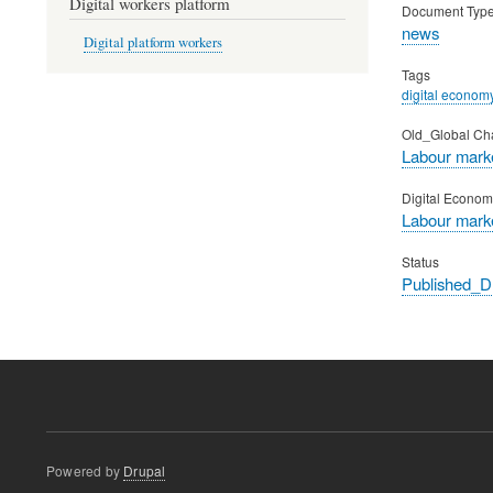
Digital workers platform
Document Typ
news
Digital platform workers
Tags
digital econom
Old_Global Ch
Labour marke
Digital Econom
Labour mark
Status
Published_
Powered by
Drupal