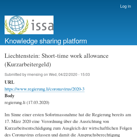
Skip
Log in
User
to
account
main
menu
content
Knowledge sharing platform
Liechtenstein: Short-time work allowance
(Kurzarbeitergeld)
Submitted by
rmensing
on
Wed, 04/22/2020 - 15:03
URL
https://www.regierung.li/coronavirus/2020-3
Body
regierung.li (17.03.2020)
Im Sinne einer ersten Sofortmassnahme hat die Regierung bereits am
17. März 2020 eine Verordnung über die Ausrichtung von
Kurzarbeitsentschädigung zum Ausgleich der wirtschaftlichen Folgen
des Coronavirus erlassen und damit die Anspruchsberechtigung