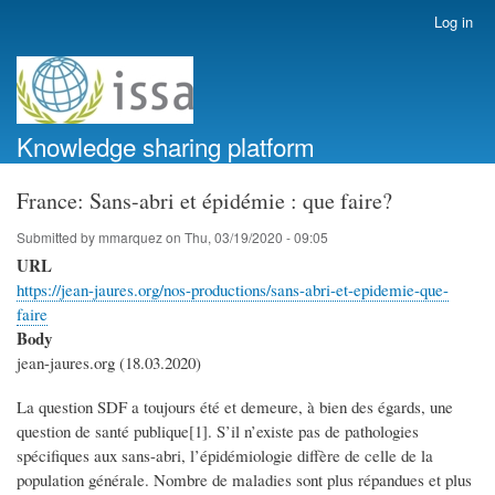
Skip
Log in
User
to
account
main
menu
content
Knowledge sharing platform
France: Sans-abri et épidémie : que faire?
Submitted by
mmarquez
on
Thu, 03/19/2020 - 09:05
URL
https://jean-jaures.org/nos-productions/sans-abri-et-epidemie-que-
faire
Body
jean-jaures.org (18.03.2020)
La question SDF a toujours été et demeure, à bien des égards, une
question de santé publique[1]. S’il n’existe pas de pathologies
spécifiques aux sans-abri, l’épidémiologie diffère de celle de la
population générale. Nombre de maladies sont plus répandues et plus