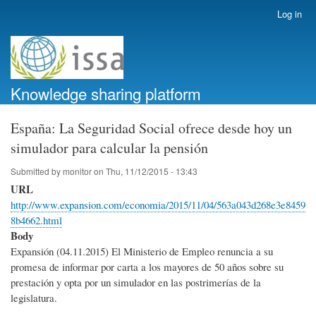
Skip
Log in
User
to
account
main
menu
content
Knowledge sharing platform
España: La Seguridad Social ofrece desde hoy un
simulador para calcular la pensión
Submitted by
monitor
on
Thu, 11/12/2015 - 13:43
URL
http://www.expansion.com/economia/2015/11/04/563a043d268e3e8459
8b4662.html
Body
Expansión (04.11.2015) El Ministerio de Empleo renuncia a su
promesa de informar por carta a los mayores de 50 años sobre su
prestación y opta por un simulador en las postrimerías de la
legislatura.