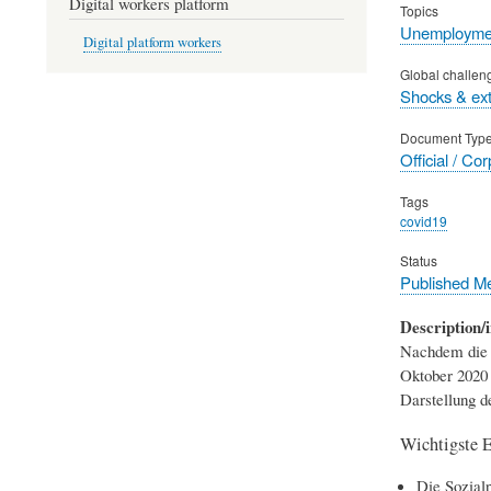
Digital workers platform
Topics
Unemployme
Digital platform workers
Global challen
Shocks & ex
Document Typ
Official / Co
Tags
covid19
Status
Published M
Description/i
Nachdem die g
Oktober 2020 
Darstellung d
Wichtigste E
Die Sozial