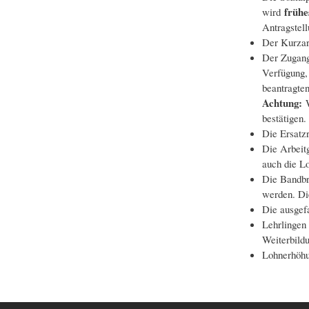
frühe
wird
Antragstell
Der Kurzarb
Der Zugang 
Verfügung,
beantragte
Achtung:
bestätigen
Die Ersatzr
Die Arbeitg
auch die L
Die Bandbre
werden. Die
Die ausgef
Lehrlingen 
Weiterbild
Lohnerhöhu