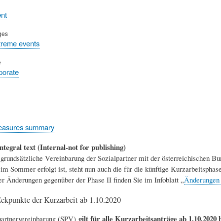
nt
ges
treme events
e
rporate
easures summary
ntegral text (Internal-not for publishing)
rundsätzliche Vereinbarung der Sozialpartner mit der österreichischen Bu
im Sommer erfolgt ist, steht nun auch die für die künftige Kurzarbeitsphase
er Änderungen gegenüber der Phase II finden Sie im Infoblatt „
Änderungen i
ckpunkte der Kurzarbeit ab 1.10.2020
gilt für alle Kurzarbeitsanträge ab 1.10.2020 b
partnervereinbarung (SPV)