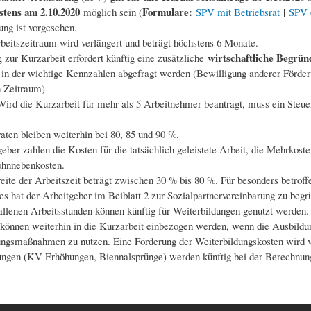
stens am 2.10.2020
Formulare:
möglich sein (
SPV mit Betriebsrat
|
SPV o
ung ist vorgesehen.
eitszeitraum wird verlängert und beträgt höchstens 6 Monate.
wirtschaftliche Begrü
zur Kurzarbeit erfordert künftig eine zusätzliche
 in der wichtige Kennzahlen abgefragt werden (Bewilligung anderer Förde
n Zeitraum)
Wird die Kurzarbeit für mehr als 5 Arbeitnehmer beantragt, muss ein Steue
.
aten bleiben weiterhin bei 80, 85 und 90 %.
eber zahlen die Kosten für die tatsächlich geleistete Arbeit, die Mehrkos
ohnnebenkosten.
ite der Arbeitszeit beträgt zwischen 30 % bis 80 %. Für besonders betroff
s hat der Arbeitgeber im Beiblatt 2 zur Sozialpartnervereinbarung zu begr
allenen Arbeitsstunden können künftig für Weiterbildungen genutzt werde
können weiterhin in die Kurzarbeit einbezogen werden, wenn die Ausbildung 
ungsmaßnahmen zu nutzen. Eine Förderung der Weiterbildungskosten wird 
ngen (KV-Erhöhungen, Biennalsprünge) werden künftig bei der Berechnung 