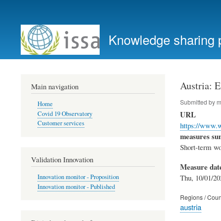
User
account
Knowledge sharing 
menu
Austria: E
Main navigation
Submitted by
m
Home
URL
Covid 19 Observatory
Customer services
https://www.w
measures s
Short-term wo
Validation Innovation
Measure dat
Thu, 10/01/20
Innovation monitor - Proposition
Innovation monitor - Published
Regions / Coun
austria