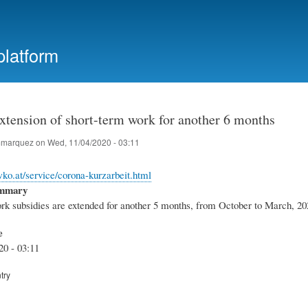
Skip
to
main
platform
content
xtension of short-term work for another 6 months
marquez
on
Wed, 11/04/2020 - 03:11
ko.at/service/corona-kurzarbeit.html
ummary
rk subsidies are extended for another 5 months, from October to March, 20
e
20 - 03:11
try