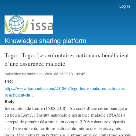
Skip
Log in
User
to
account
main
menu
content
Knowledge sharing platform
Togo : Togo: Les volontaires nationaux bénéficient
d’une assurance maladie
Submitted by
dfabbri
on
Wed, 08/15/2018 - 09:45
URL
https://www.lomeinfos.com/2018/08/togo-les-volontaires-nationaux-
beneficient-du…
Body
Information de Lome (15.08.2018) Au cours d’une cérémonie qui a
eu lieu à Lomé, l’Institut nationale d’assurance maladie (INAM) a
accepté de prendre désormais en compte 2 208 volontaires répartis
sur l’ensemble du territoire national de même que leurs ayants-
droits. Une convention portant sur le programme de couverture sociale