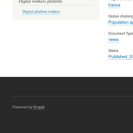
Digital workers platform
france
Digital platform workers
Global challen
Population a
Document Typ
news
Status
Published_S
Powered by
Drupal