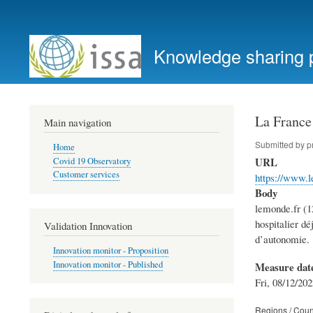
User
account
Knowledge sharing 
menu
La France 
Main navigation
Submitted by
p
Home
URL
Covid 19 Observatory
Customer services
https://www.l
Body
lemonde.fr (12
hospitalier dé
Validation Innovation
d’autonomie.
Innovation monitor - Proposition
Innovation monitor - Published
Measure dat
Fri, 08/12/202
Regions / Coun