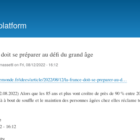
Skip
to
main
platform
content
doit se préparer au défi du grand âge
massetti
on
Fri, 08/12/2022 - 16:12
emonde.fr/idees/article/2022/08/12/la-france-doit-se-preparer-au-d…
.08.2022) Alors que les 85 ans et plus vont croître de près de 90 % entre 20
jà à bout de souffle et le maintien des personnes âgées chez elles réclame to
e
2 - 16:12
try