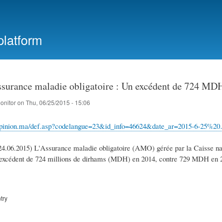
Skip
to
main
platform
content
surance maladie obligatoire : Un excédent de 724 MD
onitor
on
Thu, 06/25/2015 - 15:06
opinion.ma/def.asp?codelangue=23&id_info=46624&date_ar=2015-6-25%2
24.06.2015) L'Assurance maladie obligatoire (AMO) gérée par la Caisse n
 excédent de 724 millions de dirhams (MDH) en 2014, contre 729 MDH en 201
try