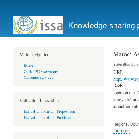
User
account
Knowledge sharing 
menu
Maroc: As
Main navigation
Submitted by
m
Home
URL
Covid 19 Observatory
Customer services
http://www.l
Body
lopinion.ma (
enregistré un
Validation Innovation
actuellement.
Innovation monitor - Proposition
Innovation monitor - Published
Regions / Coun
morocco