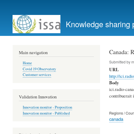
User
account
Knowledge sharing 
menu
Canada: Ré
Main navigation
Submitted by
m
Home
URL
Covid 19 Observatory
Customer services
http://ici.ra
Body
ici.radio-cana
contribuerait 
Validation Innovation
Innovation monitor - Proposition
Regions / Coun
Innovation monitor - Published
canada