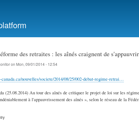
Skip
to
main
platform
content
forme des retraites : les aînés craignent de s'appauvrir
onitor
on
Mon, 09/01/2014 - 12:54
dio-canada.ca/nouvelles/societe/2014/08/25/002-debat-regime-retrai…
da (25.08.2014) Au tour des aînés de critiquer le projet de loi sur les régi
indéniablement à l'appauvrissement des aînés », selon le réseau de la Fédér
try