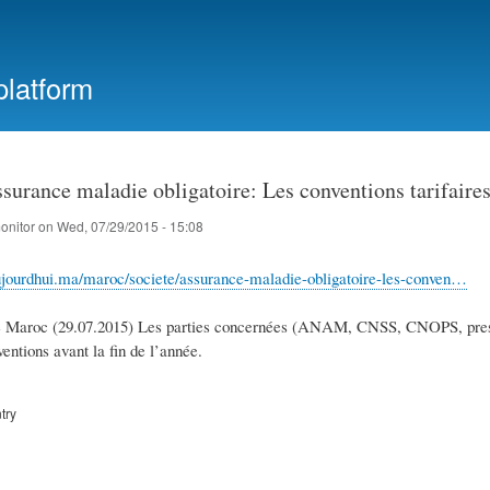
Skip
to
main
platform
content
urance maladie obligatoire: Les conventions tarifaires
onitor
on
Wed, 07/29/2015 - 15:08
jourdhui.ma/maroc/societe/assurance-maladie-obligatoire-les-conven…
e Maroc (29.07.2015) Les parties concernées (ANAM, CNSS, CNOPS, prestata
entions avant la fin de l’année.
try