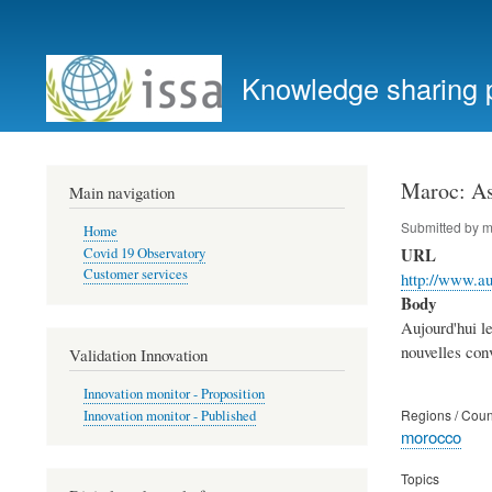
User
account
Knowledge sharing 
menu
Maroc: Ass
Main navigation
Submitted by
m
Home
URL
Covid 19 Observatory
Customer services
http://www.au
Body
Aujourd'hui l
nouvelles conv
Validation Innovation
Innovation monitor - Proposition
Regions / Coun
Innovation monitor - Published
morocco
Topics