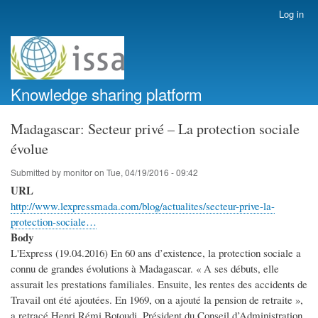
Skip
Log in
User
to
account
main
menu
content
Knowledge sharing platform
Madagascar: Secteur privé – La protection sociale
évolue
Submitted by
monitor
on
Tue, 04/19/2016 - 09:42
URL
http://www.lexpressmada.com/blog/actualites/secteur-prive-la-
protection-sociale…
Body
L'Express (19.04.2016) En 60 ans d’existence, la protection sociale a
connu de grandes évolutions à Madagascar. « A ses débuts, elle
assurait les prestations familiales. Ensuite, les rentes des accidents de
Travail ont été ajoutées. En 1969, on a ajouté la pension de retraite »,
a retracé Henri Rémi Botoudi, Président du Conseil d’Administration